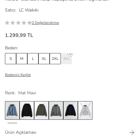
Satıcı:
LC Waikiki
0 Değerlendirme
1.299,99 TL
Beden:
S
M
L
XL
2XL
3XL
Bedenini Keşfet
Renk:
Mat Mavi
Ürün Açıklaması