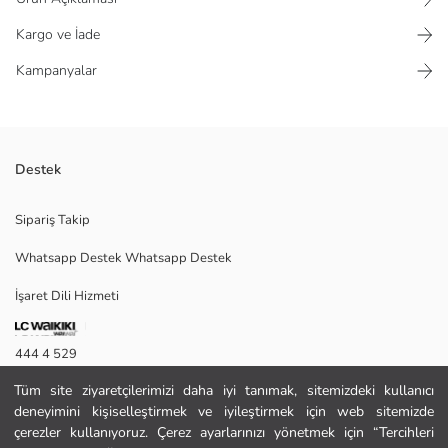
Kargo ve İade
Kampanyalar
Destek
Beli lastikli ve düğme kapamalı, standart kalıp erkek pantolon. Cepli
Sipariş Takip
tasarıma ve düz paçaya sahiptir.
Whatsapp Destek Whatsapp Destek
İşaret Dili Hizmeti
30
444 4 529
Tüm site ziyaretçilerimizi daha iyi tanımak, sitemizdeki kullanıcı
İletişim Formu
Ana Kumaş:
deneyimini kişiselleştirmek ve iyileştirmek için web sitemizde
Menşei:
444 4 529
çerezler kullanıyoruz. Çerez ayarlarınızı yönetmek için “Tercihleri
Satıcı: