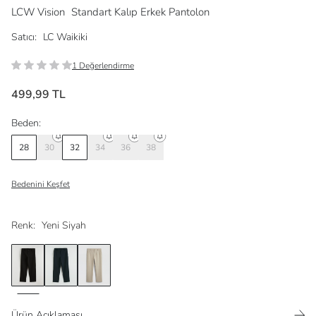
LCW Vision
Standart Kalıp Erkek Pantolon
Satıcı:
LC Waikiki
1 Değerlendirme
499,99 TL
Beden:
28
30
32
34
36
38
Bedenini Keşfet
Renk:
Yeni Siyah
Ürün Açıklaması