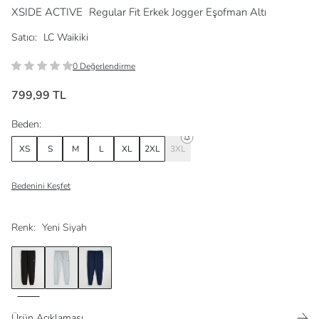
XSIDE ACTIVE
Regular Fit Erkek Jogger Eşofman Altı
Satıcı:
LC Waikiki
0 Değerlendirme
799,99 TL
Beden:
XS
S
M
L
XL
2XL
3XL
Bedenini Keşfet
Renk:
Yeni Siyah
Ürün Açıklaması