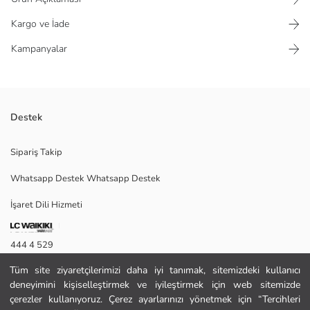
Kargo ve İade
Kampanyalar
Destek
Beli lastikli ve ayarlanabilir bağcıklı erkek eşofman altı, paçaları lastiklidir
Sipariş Takip
ve dizlerinde panel detayı bulunur.
Whatsapp Destek Whatsapp Destek
İşaret Dili Hizmeti
L
444 4 529
Tüm site ziyaretçilerimizi daha iyi tanımak, sitemizdeki kullanıcı
İletişim Formu
Ana Kumaş:
deneyimini kişiselleştirmek ve iyileştirmek için web sitemizde
Menşei:
444 4 529
çerezler kullanıyoruz. Çerez ayarlarınızı yönetmek için “Tercihleri
Satıcı: