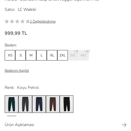
Satıcı:
LC Waikiki
1 Değerlendirme
999,99 TL
Beden:
XS
S
M
L
XL
2XL
3XL
4XL
Bedenini Keşfet
Renk:
Koyu Petrol
Ürün Açıklaması