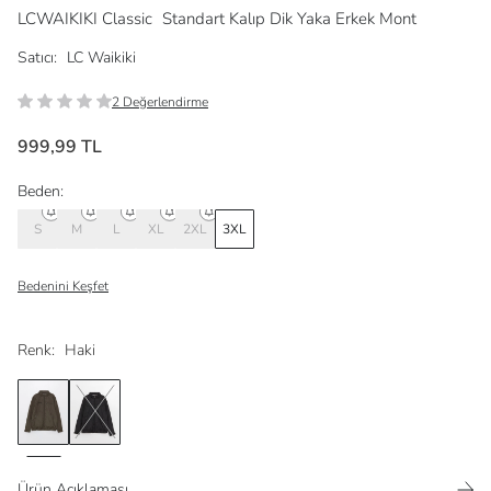
LCWAIKIKI Classic
Standart Kalıp Dik Yaka Erkek Mont
Satıcı:
LC Waikiki
2 Değerlendirme
999,99 TL
Beden:
S
M
L
XL
2XL
3XL
Bedenini Keşfet
Renk:
Haki
Ürün Açıklaması