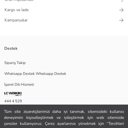
Kargo ve İade
Kampanyalar
Destek
Fermuarlı cepli
Sipariş Takip
İç cepli
Dış tarafı sentetik kumaştan üretilen
Whatsapp Destek Whatsapp Destek
Fermuar kapamalı
İşaret Dili Hizmeti
444 4 529
L
Tüm site ziyaretçilerimizi daha iyi tanımak, sitemizdeki kullanıcı
İletişim Formu
deneyimini kişiselleştirmek ve iyileştirmek için web sitemizde
444 4 529
çerezler kullanıyoruz. Çerez ayarlarınızı yönetmek için “Tercihleri
Ana Kumaş: