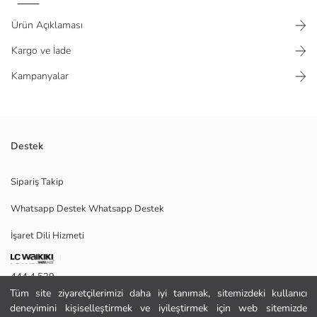
Ürün Açıklaması
Kargo ve İade
Kampanyalar
Destek
Dik yakalı, uzun kollu erkek mont, suni deri kumaştan üretilmiştir.
Sipariş Takip
Kapitoneli tasarımlı, önden fermuar kapamalıdır ve fermuarlı cepleri
bulunur.
Whatsapp Destek Whatsapp Destek
İşaret Dili Hizmeti
L
444 4 529
Tüm site ziyaretçilerimizi daha iyi tanımak, sitemizdeki kullanıcı
İletişim Formu
deneyimini kişiselleştirmek ve iyileştirmek için web sitemizde