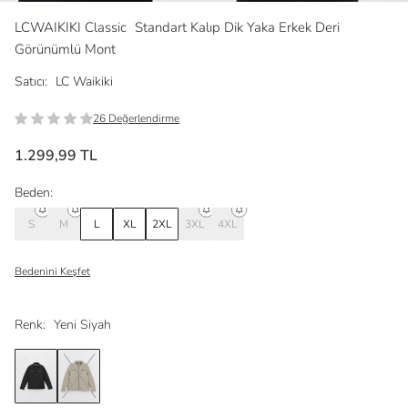
LCWAIKIKI Classic
Standart Kalıp Dik Yaka Erkek Deri
Görünümlü Mont
Satıcı:
LC Waikiki
26 Değerlendirme
1.299,99 TL
Beden:
S
M
L
XL
2XL
3XL
4XL
Bedenini Keşfet
Renk:
Yeni Siyah