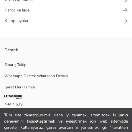
Kargo ve İade
Kampanyalar
Destek
Standart fit jean şort, denim kumaştan üretilmiştir. Düğmeli ve 5 cepli
Sipariş Takip
olarak tasarlanmıştır.
Whatsapp Destek Whatsapp Destek
İşaret Dili Hizmeti
26
444 4 529
Tüm site ziyaretçilerimizi daha iyi tanımak, sitemizdeki kullanıcı
İletişim Formu
Ana Kumaş:
deneyimini kişiselleştirmek ve iyileştirmek için web sitemizde
Menşei:
444 4 529
çerezler kullanıyoruz. Çerez ayarlarınızı yönetmek için “Tercihleri
Satıcı: