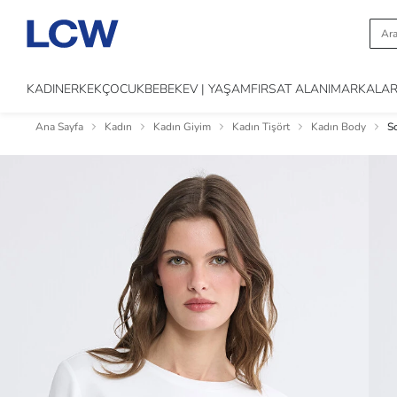
KADIN
ERKEK
ÇOCUK
BEBEK
EV | YAŞAM
FIRSAT ALANI
MARKALA
Ana Sayfa
Kadın
Kadın Giyim
Kadın Tişört
Kadın Body
S