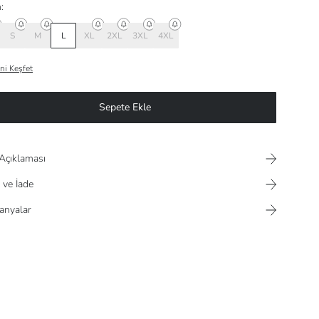
:
S
M
L
XL
2XL
3XL
4XL
ni Keşfet
Sepete Ekle
Açıklaması
 ve İade
nyalar