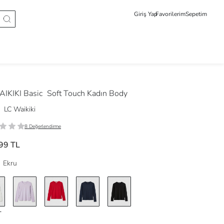
Giriş Yap
Favorilerim
Sepetim
IKIKI Basic
Soft Touch Kadın Body
LC Waikiki
8 Değerlendirme
99 TL
Ekru