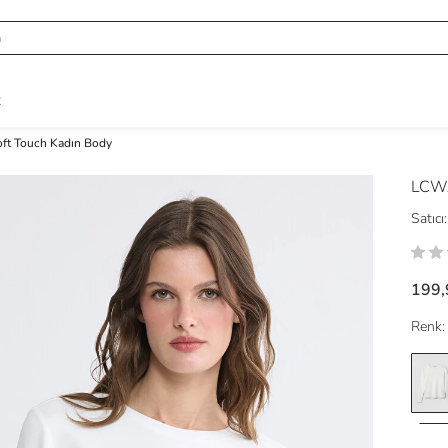
R
oft Touch Kadın Body
LCWA
Satıcı:
199,
Renk: