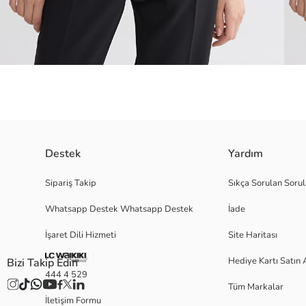
Destek
Yardım
Bisiklet yakalı ve uzun kollu kadın body, dar kalıplı bir tasarıma sahiptir.
Sipariş Takip
Sıkça Sorulan Sorul
Whatsapp Destek Whatsapp Destek
İade
İşaret Dili Hizmeti
Site Haritası
S
Hediye Kartı Satın 
Bizi Takip Edin
444 4 529
Tüm Markalar
Ana Kumaş:
İletişim Formu
Menşei: