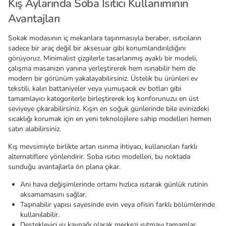
Kış Aylarında Soba Isıtıcı Kullanımının
Avantajları
Sokak modasının iç mekanlara taşınmasıyla beraber, ısıtıcıların
sadece bir araç değil bir aksesuar gibi konumlandırıldığını
görüyoruz. Minimalist çizgilerle tasarlanmış ayaklı bir modeli,
çalışma masanızın yanına yerleştirerek hem ısınabilir hem de
modern bir görünüm yakalayabilirsiniz. Üstelik bu ürünleri ev
tekstili, kalın battaniyeler veya yumuşacık ev botları gibi
tamamlayıcı kategorilerle birleştirerek kış konforunuzu en üst
seviyeye çıkarabilirsiniz. Kışın en soğuk günlerinde bile evinizdeki
sıcaklığı korumak için en yeni teknolojilere sahip modelleri hemen
satın alabilirsiniz.
Kış mevsimiyle birlikte artan ısınma ihtiyacı, kullanıcıları farklı
alternatiflere yönlendirir. Soba ısıtıcı modelleri, bu noktada
sunduğu avantajlarla ön plana çıkar.
Ani hava değişimlerinde ortamı hızlıca ısıtarak günlük rutinin
aksamamasını sağlar.
Taşınabilir yapısı sayesinde evin veya ofisin farklı bölümlerinde
kullanılabilir.
Destekleyici ısı kaynağı olarak merkezi ısıtmayı tamamlar.