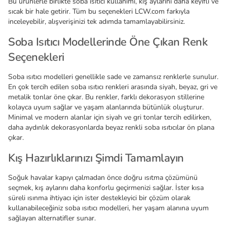
Bu ürünlerle birlikte soba ısıtıcı kullanımı, kış aylarını daha keyifli ve
sıcak bir hale getirir. Tüm bu seçenekleri LCW.com farkıyla
inceleyebilir, alışverişinizi tek adımda tamamlayabilirsiniz.
Soba Isıtıcı Modellerinde Öne Çıkan Renk
Seçenekleri
Soba ısıtıcı modelleri genellikle sade ve zamansız renklerle sunulur.
En çok tercih edilen soba ısıtıcı renkleri arasında siyah, beyaz, gri ve
metalik tonlar öne çıkar. Bu renkler, farklı dekorasyon stillerine
kolayca uyum sağlar ve yaşam alanlarında bütünlük oluşturur.
Minimal ve modern alanlar için siyah ve gri tonlar tercih edilirken,
daha aydınlık dekorasyonlarda beyaz renkli soba ısıtıcılar ön plana
çıkar.
Kış Hazırlıklarınızı Şimdi Tamamlayın
Soğuk havalar kapıyı çalmadan önce doğru ısıtma çözümünü
seçmek, kış aylarını daha konforlu geçirmenizi sağlar. İster kısa
süreli ısınma ihtiyacı için ister destekleyici bir çözüm olarak
kullanabileceğiniz soba ısıtıcı modelleri, her yaşam alanına uyum
sağlayan alternatifler sunar.