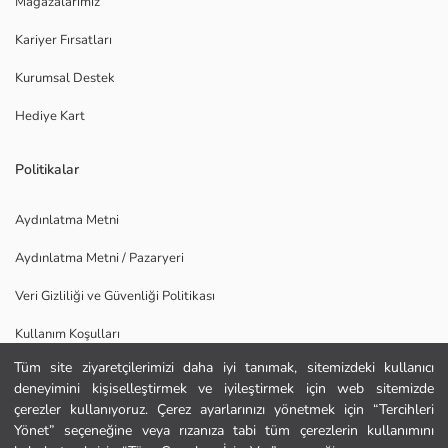
Mağazalarımız
Kariyer Fırsatları
Kurumsal Destek
Hediye Kart
Politikalar
Aydınlatma Metni
Aydınlatma Metni / Pazaryeri
Veri Gizliliği ve Güvenliği Politikası
Kullanım Koşulları
Tüm site ziyaretçilerimizi daha iyi tanımak, sitemizdeki kullanıcı
Uygulamamızı İndirin
deneyimini kişiselleştirmek ve iyileştirmek için web sitemizde
Ana Sayfa
çerezler kullanıyoruz. Çerez ayarlarınızı yönetmek için “Tercihleri
Yönet” seçeneğine veya rızanıza tabi tüm çerezlerin kullanımını