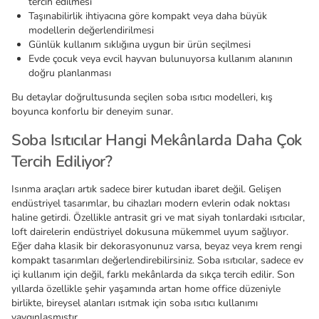
tercih edilmesi
Taşınabilirlik ihtiyacına göre kompakt veya daha büyük
modellerin değerlendirilmesi
Günlük kullanım sıklığına uygun bir ürün seçilmesi
Evde çocuk veya evcil hayvan bulunuyorsa kullanım alanının
doğru planlanması
Bu detaylar doğrultusunda seçilen soba ısıtıcı modelleri, kış
boyunca konforlu bir deneyim sunar.
Soba Isıtıcılar Hangi Mekânlarda Daha Çok
Tercih Ediliyor?
Isınma araçları artık sadece birer kutudan ibaret değil. Gelişen
endüstriyel tasarımlar, bu cihazları modern evlerin odak noktası
haline getirdi. Özellikle antrasit gri ve mat siyah tonlardaki ısıtıcılar,
loft dairelerin endüstriyel dokusuna mükemmel uyum sağlıyor.
Eğer daha klasik bir dekorasyonunuz varsa, beyaz veya krem rengi
kompakt tasarımları değerlendirebilirsiniz. Soba ısıtıcılar, sadece ev
içi kullanım için değil, farklı mekânlarda da sıkça tercih edilir. Son
yıllarda özellikle şehir yaşamında artan home office düzeniyle
birlikte, bireysel alanları ısıtmak için soba ısıtıcı kullanımı
yaygınlaşmıştır.