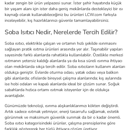
kadar zengin bir ürün yelpazesi sunar. İster şehir hayatında küçük
bir yaşam alanı için ister daha geniş mekânlarda destekleyici bir ısı
kaynağı olarak kullanabileceğiniz bu ürünleri LCW.com farkıyla
inceleyebilir, kış hazırlıklarınızı güvenle tamamlayabilirsiniz.
Soba Isıtıcı Nedir, Nerelerde Tercih Edilir?
Soba ısıtıcı, elektrikle çalışan ve ortamın hızlı şekilde ısınmasını
sağlayan pratik ısıtma ürünleri arasında yer alır. Taşınabilir yapıları
sayesinde farklı alanlarda rahatlıkla kullanılabilir. Özellikle merkezi
ısıtmanın yetersiz kaldığı alanlarda ya da kısa süreli ısınma ihtiyacı
olan mekânlarda sıkça tercih edilir. Soba ısıtıcıların kullanım alanları
oldukça geniştir. Evlerde oturma odası, yatak odası veya balkon
gibi alanlarda; ofislerde bireysel çalışma alanlarında; kış aylarında
ise hobi odaları ve kapalı alanlarda ideal bir çözüm sunar. Soğuk
sabahlarda hızlıca ortamı ısıtmak isteyenler için de oldukça
avantajlıdır.
Günümüzde teknoloji, ısınma alışkanlıklarımızı kökten değiştirdi.
Artık sadece ısıtmak yetmiyor, enerji tasarrufu sağlamak, estetik
görünmek ve maksimum güvenlik sunmak da bir o kadar önemli.
Soba ısıtıcı kategorisindeki ürünler, çalışma prensiplerine göre
farklılık göstererek her türlü ihtiyaca çözüm üretiyor.