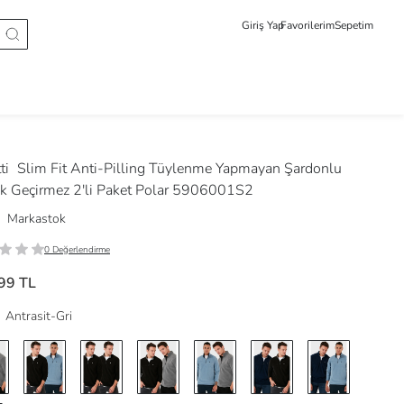
Giriş Yap
Favorilerim
Sepetim
ti
Slim Fit Anti-Pilling Tüylenme Yapmayan Şardonlu
k Geçirmez 2'li Paket Polar 5906001S2
Markastok
0 Değerlendirme
99 TL
Antrasit-Gri