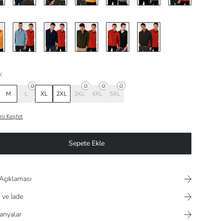
:
M
L
XL
2XL
3XL
4XL
5XL
ni Keşfet
Sepete Ekle
Açıklaması
 ve İade
nyalar