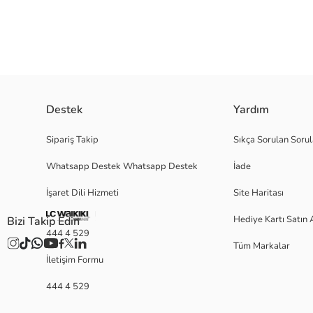
Destek
Yardım
Marka : Buratti Model : Polar Sezon : Sonbahar/Kış Desen : Desensiz/Düz M
Sipariş Takip
Sıkça Sorulan Sorul
rahat bir uyum sağlayan elastik alt kenar ve manşetler Manken Ölçüsü : B
Whatsapp Destek Whatsapp Destek
İade
İşaret Dili Hizmeti
Site Haritası
Satıcı:
Marka:
Hediye Kartı Satın 
Bizi Takip Edin
Cinsiyet:
444 4 529
Kalıp:
Tüm Markalar
İletişim Formu
444 4 529