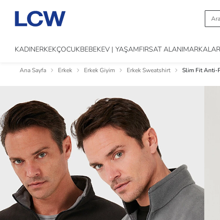
KADIN
ERKEK
ÇOCUK
BEBEK
EV | YAŞAM
FIRSAT ALANI
MARKALA
Ana Sayfa
Erkek
Erkek Giyim
Erkek Sweatshirt
Slim Fit Anti