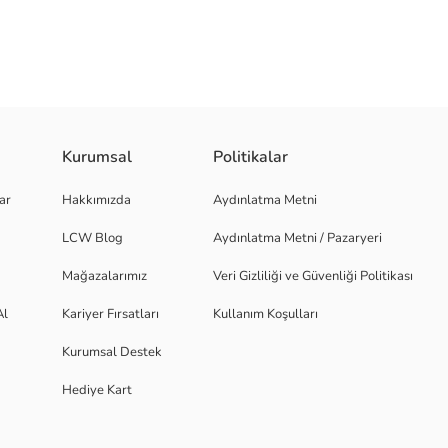
Kurumsal
Politikalar
ateryal : % 100 Polyester Yaka Bilgisi : Fermuarlı Dik Yaka Kol Bilgisi :
ar
Hakkımızda
Aydınlatma Metni
oy : 1.88 cm / Göğüs : 100 cm / Bel : 81 cm / Basen : 101 cm / Beden : M
LCW Blog
Aydınlatma Metni / Pazaryeri
Mağazalarımız
Veri Gizliliği ve Güvenliği Politikası
Al
Kariyer Fırsatları
Kullanım Koşulları
Kurumsal Destek
Hediye Kart