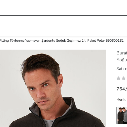
R
-Pilling Tüylenme Yapmayan Şardonlu Soğuk Geçirmez 2'li Paket Polar 5906001S2
Burat
Soğu
Satıcı:
764,
Renk: