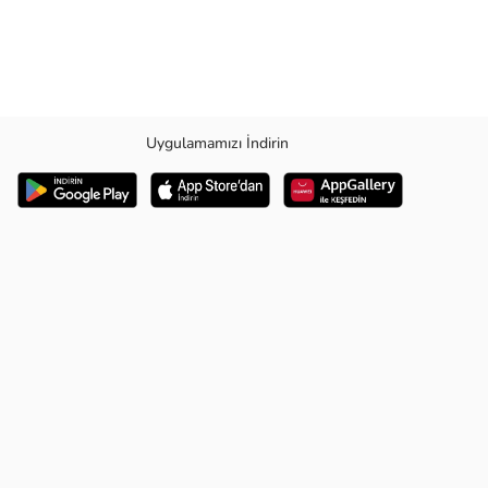
Uygulamamızı İndirin
 Uzun Kol Kalıp Bilgisi : Slim Fit Detay : -Standart uzunluk, orta-Tam ve
 Üretim Yeri : Türkiye