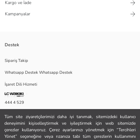
Kargo ve İade
Kampanyalar
Destek
Sırtı Baskılı Şortlu Erkek Çocuk Takım 050
Sipariş Takip
Whatsapp Destek Whatsapp Destek
Satıcı:
İşaret Dili Hizmeti
Marka:
Cinsiyet:
Bel Fiti:
444 4 529
İletişim Formu
Tüm site ziyaretçilerimizi daha iyi tanımak, sitemizdeki kullanıcı
deneyimini kişiselleştirmek ve iyileştirmek için web sitemizde
444 4 529
çerezler kullanıyoruz. Çerez ayarlarınızı yönetmek için “Tercihleri
Yönet” seçeneğine veya rızanıza tabi tüm çerezlerin kullanımını