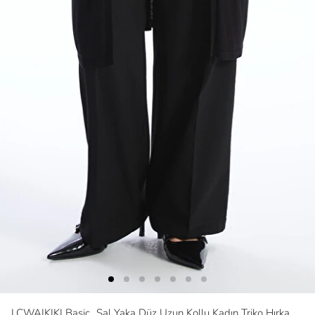
LCWAIKIKI Basic
Şal Yaka Düz Uzun Kollu Kadın Triko Hırka