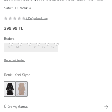
Satıcı:
LC Waikiki
7 Değerlendirme
399,99 TL
Beden:
S
M
L
XL
2XL
3XL
Bedenini Keşfet
Renk:
Yeni Siyah
Ürün Açıklaması