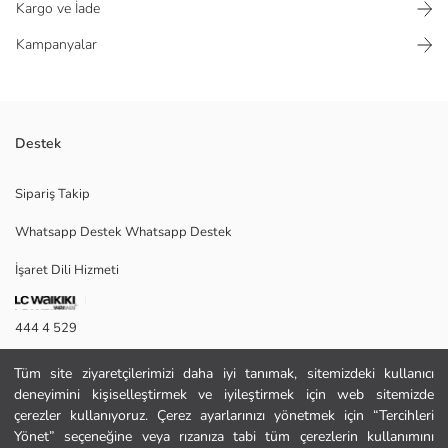
Kargo ve İade
Kampanyalar
Destek
Dokulu kumaştan üretilmiş, açık önlü kadın kimono. Kısa kolludur ve ön
Sipariş Takip
panellerinde dikey pile detayları mevcuttur.
Whatsapp Destek Whatsapp Destek
İşaret Dili Hizmeti
XS-S
444 4 529
İletişim Formu
Ana Kumaş:
Tüm site ziyaretçilerimizi daha iyi tanımak, sitemizdeki kullanıcı
Menşei:
deneyimini kişiselleştirmek ve iyileştirmek için web sitemizde
444 4 529
Satıcı:
çerezler kullanıyoruz. Çerez ayarlarınızı yönetmek için “Tercihleri
Marka:
Yönet” seçeneğine veya rızanıza tabi tüm çerezlerin kullanımını
Cinsiyet: