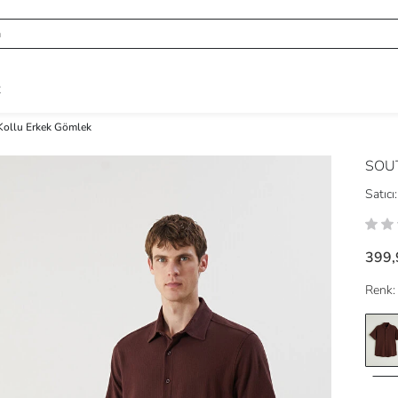
R
 Kollu Erkek Gömlek
SOU
Satıcı:
399,
Renk: