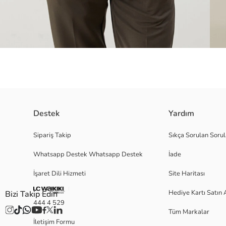
Destek
Yardım
Jakarlı kumaştan üretilmiş, kısa kollu ve regular fit tasarıma sahip gömle
Sipariş Takip
Sıkça Sorulan Sorul
Whatsapp Destek Whatsapp Destek
İade
İşaret Dili Hizmeti
Site Haritası
L
Hediye Kartı Satın 
Bizi Takip Edin
444 4 529
Tüm Markalar
Ana Kumaş:
İletişim Formu
Menşei: