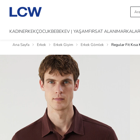
KADIN
ERKEK
ÇOCUK
BEBEK
EV | YAŞAM
FIRSAT ALANI
MARKALA
Ana Sayfa
Erkek
Erkek Giyim
Erkek Gömlek
Regular Fit Kısa