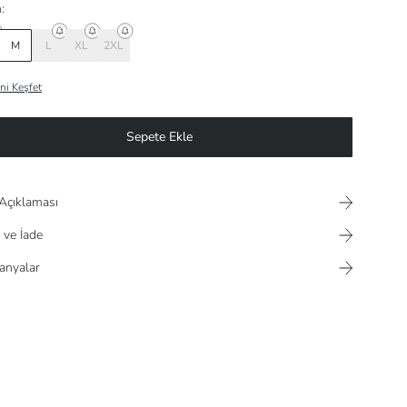
:
M
L
XL
2XL
ni Keşfet
Sepete Ekle
Açıklaması
 ve İade
nyalar