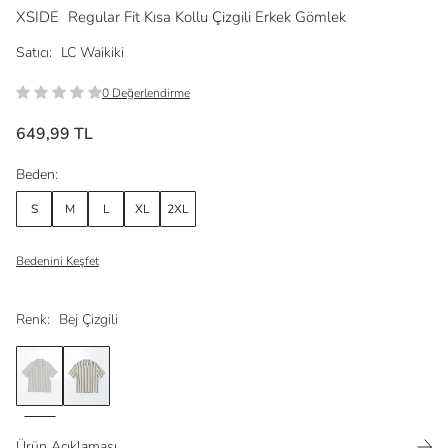
XSIDE
Regular Fit Kısa Kollu Çizgili Erkek Gömlek
Satıcı:
LC Waikiki
0 Değerlendirme
649,99 TL
Beden:
S
M
L
XL
2XL
Bedenini Keşfet
Renk:
Bej Çizgili
Ürün Açıklaması