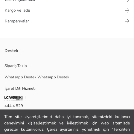
Kargo ve İade
Kampanyalar
Destek
Resort yakalı ve kısa kollu erkek gömlek, çizgili desene sahiptir ve önden
Sipariş Takip
düğme kapamalıdır.
Whatsapp Destek Whatsapp Destek
İşaret Dili Hizmeti
M
444 4 529
Tüm site ziyaretçilerimizi daha iyi tanımak, sitemizdeki kullanıcı
İletişim Formu
Ana Kumaş:
deneyimini kişiselleştirmek ve iyileştirmek için web sitemizde
444 4 529
çerezler kullanıyoruz. Çerez ayarlarınızı yönetmek için “Tercihleri
Menşei: