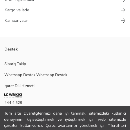
Kargo ve İade
Kampanyalar
Destek
Erkek şort modeli, beli esnek lastikli ve ayarlanabilir bağcıklı bir tasarıma
Sipariş Takip
sahiptir. Paçaları düz kesimdir.
Whatsapp Destek Whatsapp Destek
İşaret Dili Hizmeti
M
444 4 529
Tüm site ziyaretçilerimizi daha iyi tanımak, sitemizdeki kullanıcı
İletişim Formu
Ana Kumaş:
deneyimini kişiselleştirmek ve iyileştirmek için web sitemizde
Menşei:
444 4 529
çerezler kullanıyoruz. Çerez ayarlarınızı yönetmek için “Tercihleri
Satıcı: