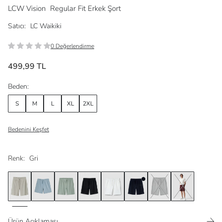
LCW Vision
Regular Fit Erkek Şort
Satıcı:
LC Waikiki
0 Değerlendirme
499,99 TL
Beden:
S
M
L
XL
2XL
Bedenini Keşfet
Renk:
Gri
Ürün Açıklaması