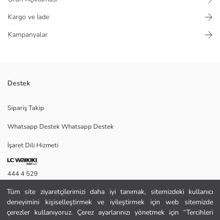
Kargo ve İade
Kampanyalar
Destek
Erkek gömlek, klasik yaka kesimine sahiptir. Kısa kollu olan ürün, önden
Sipariş Takip
boydan boya düğme kapamalıdır.
Whatsapp Destek Whatsapp Destek
İşaret Dili Hizmeti
L
444 4 529
Tüm site ziyaretçilerimizi daha iyi tanımak, sitemizdeki kullanıcı
İletişim Formu
Ana Kumaş:
deneyimini kişiselleştirmek ve iyileştirmek için web sitemizde
Menşei:
444 4 529
çerezler kullanıyoruz. Çerez ayarlarınızı yönetmek için “Tercihleri
Satıcı: