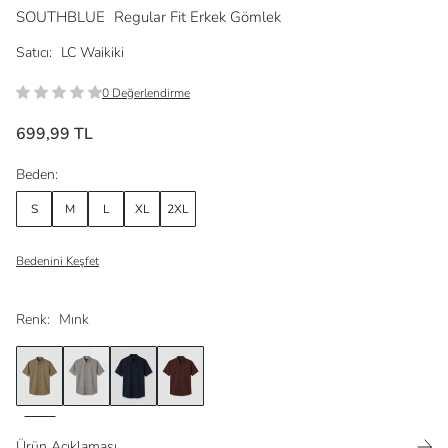
SOUTHBLUE
Regular Fit Erkek Gömlek
Satıcı:
LC Waikiki
0 Değerlendirme
699,99 TL
Beden:
S
M
L
XL
2XL
Bedenini Keşfet
Renk:
Mınk
Ürün Açıklaması