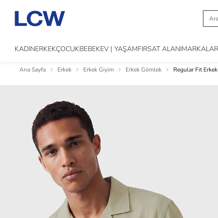
KADIN
ERKEK
ÇOCUK
BEBEK
EV | YAŞAM
FIRSAT ALANI
MARKALA
Ana Sayfa
Erkek
Erkek Giyim
Erkek Gömlek
Regular Fit Erke