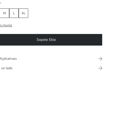
:
M
L
XL
ni Keşfet
Sepete Ekle
Açıklaması
 ve İade