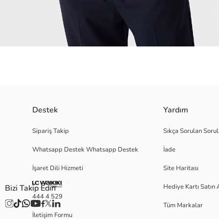
Destek
Yardım
Regular fit erkek gömlek %100 pamuklu kumaştan ve resort yaka olarak 
Sipariş Takip
Sıkça Sorulan Sorul
Whatsapp Destek Whatsapp Destek
İade
İşaret Dili Hizmeti
Site Haritası
M
Hediye Kartı Satın 
Bizi Takip Edin
444 4 529
Tüm Markalar
Ana Kumaş:
İletişim Formu
Menşei: