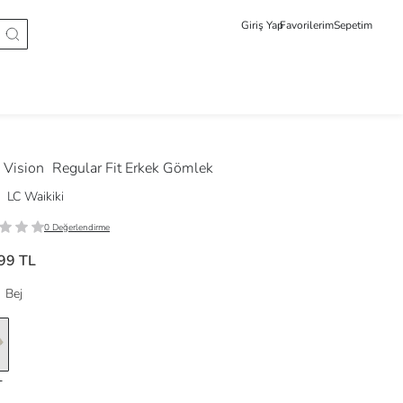
Giriş Yap
Favorilerim
Sepetim
Vision
Regular Fit Erkek Gömlek
LC Waikiki
0 Değerlendirme
99 TL
Bej