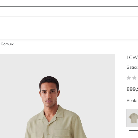
R
k Gömlek
LCW 
Satıcı:
899,
Renk: