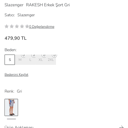
Slazenger
RAKESH Erkek Şort Gri
Satıcı:
Slazenger
0 Değerlendirme
479,90 TL
Beden:
S
M
L
XL
2XL
Bedenini Keşfet
Renk:
Gri
Ürün Açıklaması