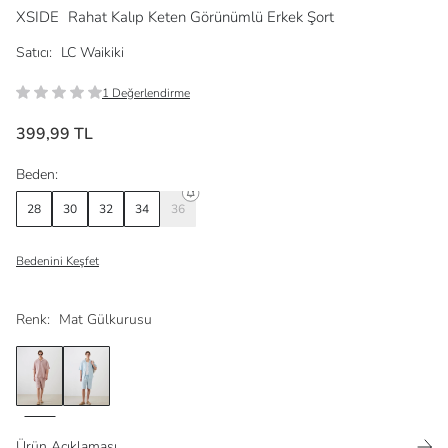
XSIDE
Rahat Kalıp Keten Görünümlü Erkek Şort
Satıcı:
LC Waikiki
1 Değerlendirme
399,99 TL
Beden:
28
30
32
34
36
Bedenini Keşfet
Renk:
Mat Gülkurusu
Ürün Açıklaması