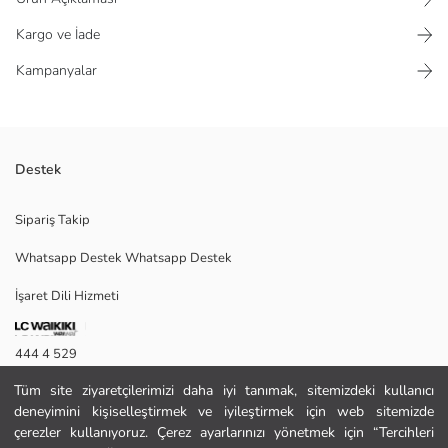
Kargo ve İade
Kampanyalar
Destek
Keten görünümlü %100 pamuk kumaştan üretilen erkek şort, beli
Sipariş Takip
lastikli ve diz üstü boya sahiptir.
Whatsapp Destek Whatsapp Destek
İşaret Dili Hizmeti
32
444 4 529
Tüm site ziyaretçilerimizi daha iyi tanımak, sitemizdeki kullanıcı
İletişim Formu
Ana Kumaş:
deneyimini kişiselleştirmek ve iyileştirmek için web sitemizde
Menşei:
444 4 529
çerezler kullanıyoruz. Çerez ayarlarınızı yönetmek için “Tercihleri
Satıcı: