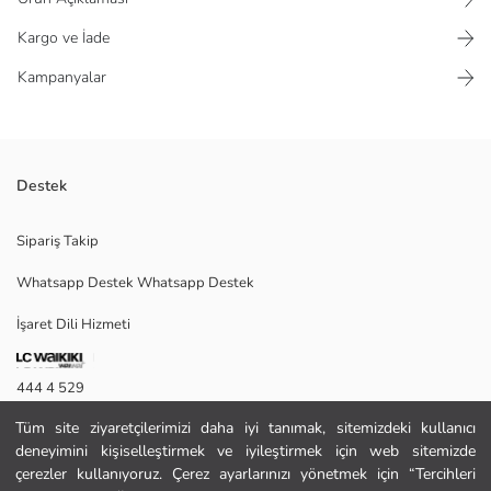
Kargo ve İade
Kampanyalar
Destek
Bol kesimli kadın pantolon, pileli tasarıma sahiptir, fermuar ve düğme
Sipariş Takip
kapamalıdır. %100 Pamuk kumaştan üretilmiştir.
Whatsapp Destek Whatsapp Destek
İşaret Dili Hizmeti
36
444 4 529
Tüm site ziyaretçilerimizi daha iyi tanımak, sitemizdeki kullanıcı
İletişim Formu
Ana Kumaş:
deneyimini kişiselleştirmek ve iyileştirmek için web sitemizde
Menşei:
444 4 529
çerezler kullanıyoruz. Çerez ayarlarınızı yönetmek için “Tercihleri
Satıcı: