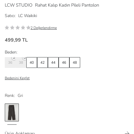
LCW STUDIO
Rahat Kalıp Kadın Pileli Pantolon
Satıcı:
LC Waikiki
2 Değerlendirme
499,99 TL
Beden:
36
38
40
42
44
46
48
Bedenini Keşfet
Renk:
Gri
Ürün Açıklaması