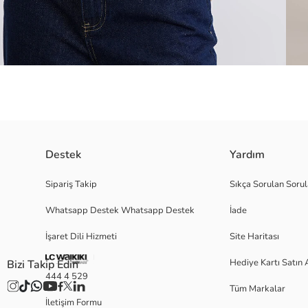
Destek
Yardım
Poplin kumaştan üretilmiş, geniş kollu kadın gömlek. Önden düğme kapa
Sipariş Takip
Sıkça Sorulan Sorul
Whatsapp Destek Whatsapp Destek
İade
İşaret Dili Hizmeti
Site Haritası
36
Hediye Kartı Satın 
Bizi Takip Edin
444 4 529
Tüm Markalar
Ana Kumaş:
İletişim Formu
Menşei: