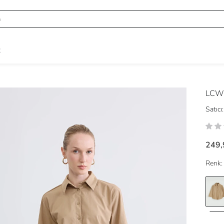
R
LCW
Satıcı:
249,
Renk: