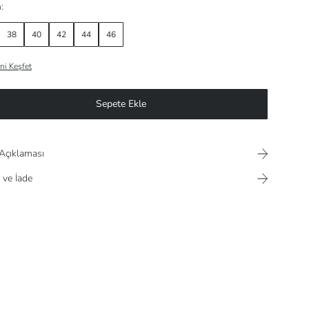
:
38
40
42
44
46
ni Keşfet
Sepete Ekle
Açıklaması
 ve İade