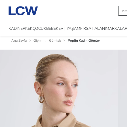
KADIN
ERKEK
ÇOCUK
BEBEK
EV | YAŞAM
FIRSAT ALANI
MARKALA
Ana Sayfa
Giyim
Gömlek
Poplin Kadın Gömlek