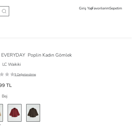
Giriş Yap
Favorilerim
Sepetim
 EVERYDAY
Poplin Kadın Gömlek
LC Waikiki
9 Değerlendirme
99 TL
Bej