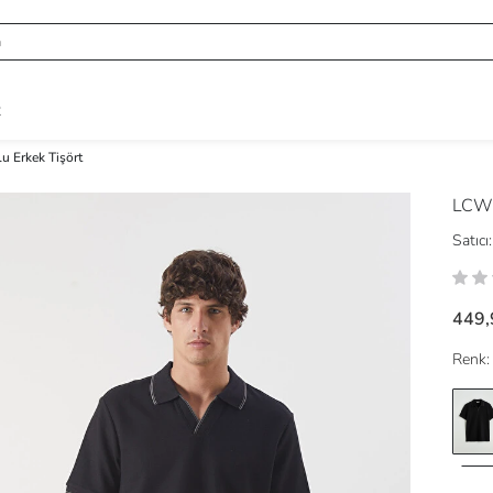
R
u Erkek Tişört
LCW 
Satıcı:
449,
Renk: