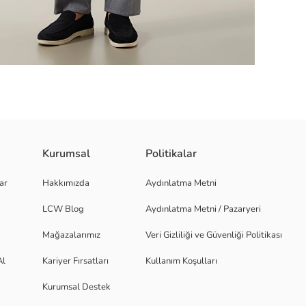
Kurumsal
Politikalar
n bir görünüm sunuyor. Yumuşak dokusu ve rahat yapısı ile konforlu kulla
ar
Hakkımızda
Aydınlatma Metni
LCW Blog
Aydınlatma Metni / Pazaryeri
Mağazalarımız
Veri Gizliliği ve Güvenliği Politikası
Al
Kariyer Fırsatları
Kullanım Koşulları
Kurumsal Destek