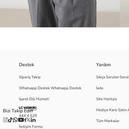
Destek
Yardım
Waffle kumaştan üretilen bu tişört, polo yaka tasarımı ile şık ve moder
Sipariş Takip
Sıkça Sorulan Sorul
Whatsapp Destek Whatsapp Destek
İade
İşaret Dili Hizmeti
Site Haritası
L
Hediye Kartı Satın 
Bizi Takip Edin
444 4 529
Tüm Markalar
Ana Kumaş:
İletişim Formu
Menşei: