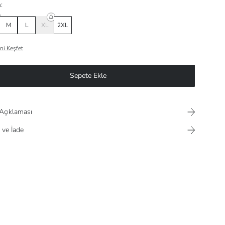
:
M
L
XL
2XL
ni Keşfet
Sepete Ekle
Açıklaması
 ve İade