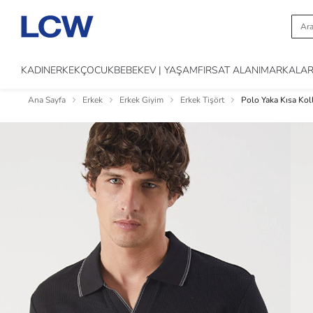
KADIN
ERKEK
ÇOCUK
BEBEK
EV | YAŞAM
FIRSAT ALANI
MARKALA
Ana Sayfa
Erkek
Erkek Giyim
Erkek Tişört
Polo Yaka Kısa Koll