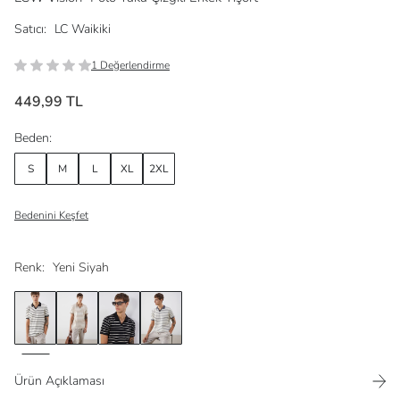
Satıcı:
LC Waikiki
1 Değerlendirme
449,99 TL
Beden:
S
M
L
XL
2XL
Bedenini Keşfet
Renk:
Yeni Siyah
Ürün Açıklaması