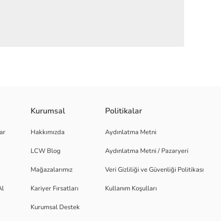
Kurumsal
Politikalar
alp figürlerinden oluşan desenler bulunur.
ar
Hakkımızda
Aydınlatma Metni
LCW Blog
Aydınlatma Metni / Pazaryeri
Mağazalarımız
Veri Gizliliği ve Güvenliği Politikası
Al
Kariyer Fırsatları
Kullanım Koşulları
Kurumsal Destek