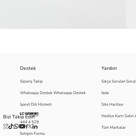
Destek
Yardım
Ribana manşetli kız bebek soket çorap, üzerinde çizgi karakter, muz ve k
Sipariş Takip
Sıkça Sorulan Sorul
Whatsapp Destek Whatsapp Destek
İade
Ana Kumaş:
İşaret Dili Hizmeti
Site Haritası
Menşei:
Satıcı:
Hediye Kartı Satın 
Bizi Takip Edin
Marka:
444 4 529
Cinsiyet:
Tüm Markalar
Paket İçeriği:
İletişim Formu