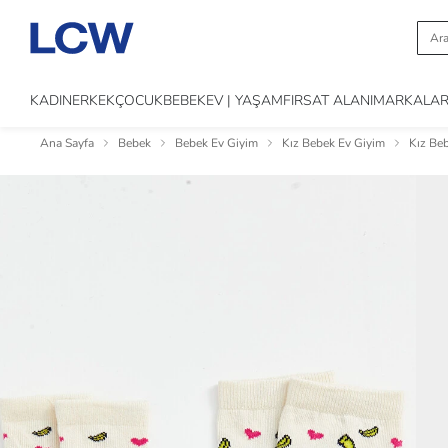
KADIN
ERKEK
ÇOCUK
BEBEK
EV | YAŞAM
FIRSAT ALANI
MARKALA
Ana Sayfa
Bebek
Bebek Ev Giyim
Kız Bebek Ev Giyim
Kız Be