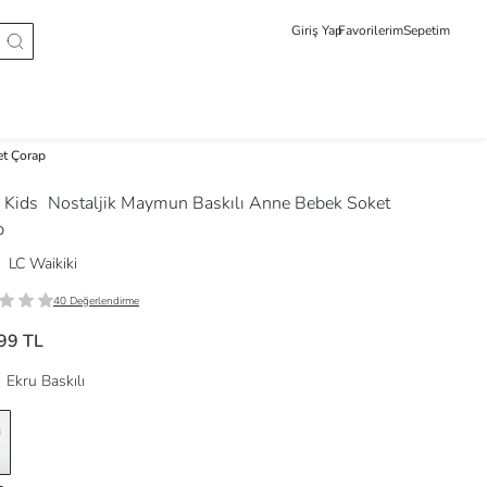
Giriş Yap
Favorilerim
Sepetim
et Çorap
 Kids
Nostaljik Maymun Baskılı Anne Bebek Soket
p
LC Waikiki
40 Değerlendirme
99 TL
Ekru Baskılı