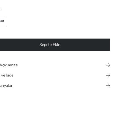
:
art
Sepete Ekle
Açıklaması
 ve İade
nyalar