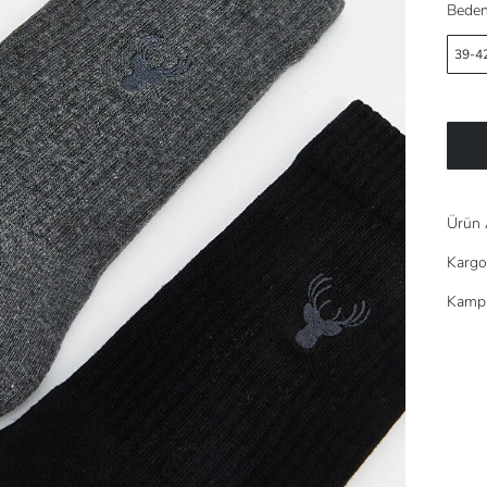
Beden
39-4
Ürün 
Kargo
Kampa