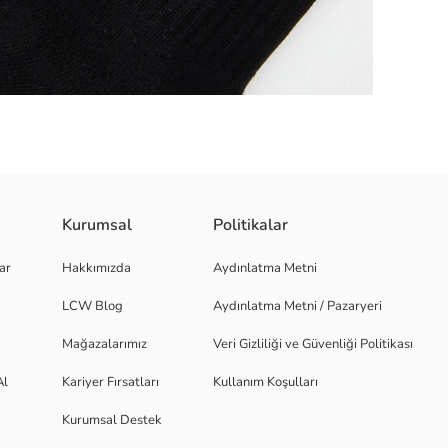
Kurumsal
Politikalar
 manşetlidir ve yan kısmında işleme detayı bulunur.
ar
Hakkımızda
Aydınlatma Metni
LCW Blog
Aydınlatma Metni / Pazaryeri
Mağazalarımız
Veri Gizliliği ve Güvenliği Politikası
Al
Kariyer Fırsatları
Kullanım Koşulları
Kurumsal Destek