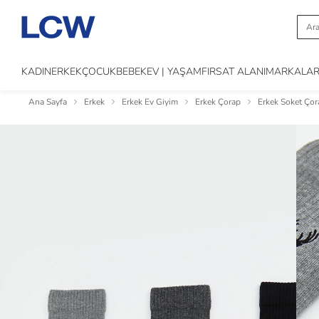
KADIN
ERKEK
ÇOCUK
BEBEK
EV | YAŞAM
FIRSAT ALANI
MARKALA
Ana Sayfa
Erkek
Erkek Ev Giyim
Erkek Çorap
Erkek Soket Çor