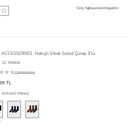
Giriş Yap
Favorilerim
Sepetim
 ACCESSORIES
Nakışlı Erkek Soket Çorap 3'lü
LC Waikiki
2 Değerlendirme
99 TL
Antrasit Melanj