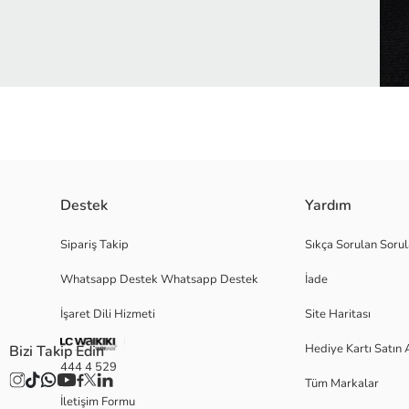
Destek
Yardım
Üç çiftten oluşan erkek soket çorap penye kumaştan üretilmiştir. Ribana
Sipariş Takip
Sıkça Sorulan Sorul
Whatsapp Destek Whatsapp Destek
İade
Ana Kumaş Antrasit Melanj:
İşaret Dili Hizmeti
Site Haritası
Ana Kumaş Gri Melanj:
Ana Kumaş Siyah:
Hediye Kartı Satın 
Bizi Takip Edin
Menşei:
444 4 529
Satıcı:
Tüm Markalar
Marka:
İletişim Formu
Cinsiyet: