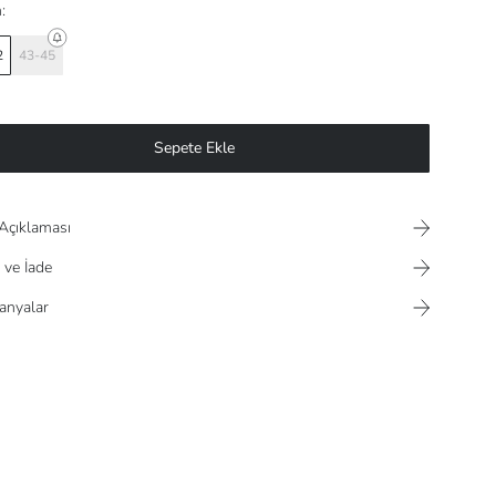
:
2
43-45
Sepete Ekle
Açıklaması
 ve İade
nyalar