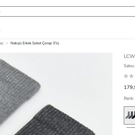
R
ap
Nakışlı Erkek Soket Çorap 3'lü
LCW
Satıcı:
179,
Renk: