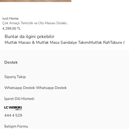
Just Home
Çok Amaçlı Temizlik ve Ütü Masası Dolabı - Beyaz
4.299,00 TL
Bunlar da ilgini çekebilir
Mutfak Masası & Mutfak Masa Sandalye Takımı
Mutfak Rafı
Tabure & 
Destek
Sipariş Takip
Whatsapp Destek Whatsapp Destek
İşaret Dili Hizmeti
444 4 529
İletişim Formu