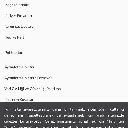
Mağazalarımız
Kariyer Fırsatları
Kurumsal Destek
Hediye Kart
Politikalar
Aydınlatma Metni
Aydınlatma Metni / Pazaryeri
Veri Gizliliği ve Güvenliği Politikası
Kullanım Koşulları
Tüm site ziyaretçilerimizi daha iyi tanımak, sitemizdeki kullanıcı
Uygulamamızı İndirin
deneyimini kişiselleştirmek ve iyileştirmek için web sitemizde
Ana Sayfa
çerezler kullanıyoruz. Çerez ayarlarınızı yönetmek için “Tercihleri
Yönet” seçeneğine veya rızanıza tabi tüm çerezlerin kullanımını