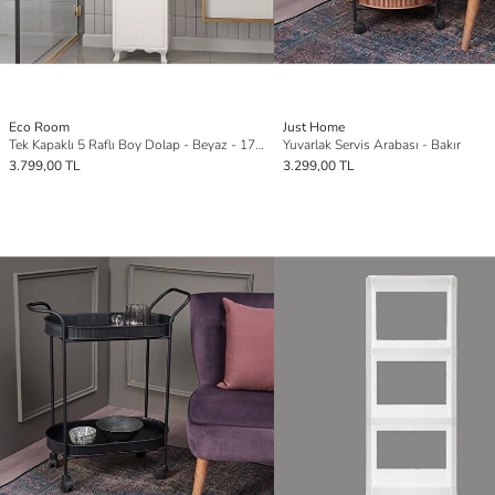
Eco Room
Just Home
Tek Kapaklı 5 Raflı Boy Dolap - Beyaz - 170x35,5x35 cm
Yuvarlak Servis Arabası - Bakır
3.799,00 TL
3.299,00 TL