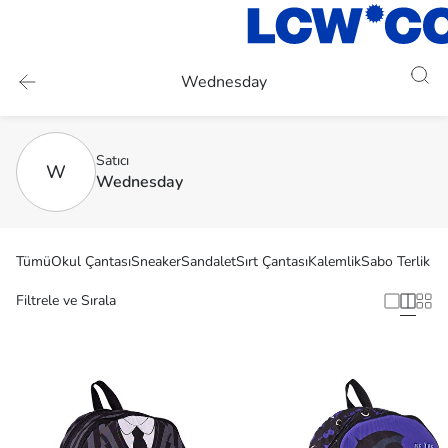
Wednesday
Satıcı
W
Wednesday
Tümü
Okul Çantası
Sneaker
Sandalet
Sırt Çantası
Kalemlik
Sabo Terlik
Filtrele ve Sırala