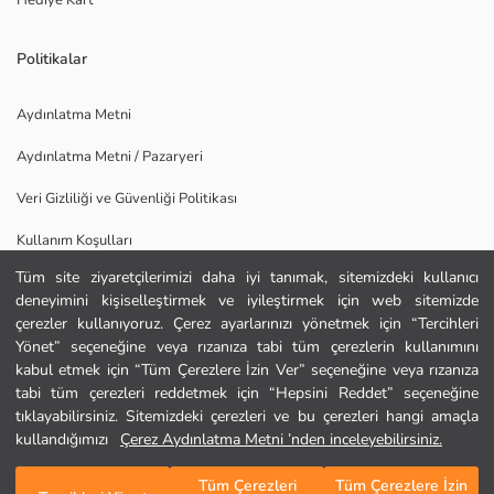
Hediye Kart
Politikalar
Aydınlatma Metni
Aydınlatma Metni / Pazaryeri
Veri Gizliliği ve Güvenliği Politikası
Kullanım Koşulları
Tüm site ziyaretçilerimizi daha iyi tanımak, sitemizdeki kullanıcı
Uygulamamızı İndirin
deneyimini kişiselleştirmek ve iyileştirmek için web sitemizde
Ana Sayfa
çerezler kullanıyoruz. Çerez ayarlarınızı yönetmek için “Tercihleri
Yönet” seçeneğine veya rızanıza tabi tüm çerezlerin kullanımını
kabul etmek için “Tüm Çerezlere İzin Ver” seçeneğine veya rızanıza
Kategoriler
tabi tüm çerezleri reddetmek için “Hepsini Reddet” seçeneğine
tıklayabilirsiniz. Sitemizdeki çerezleri ve bu çerezleri hangi amaçla
Sepetim
1
/
21
kullandığımızı
Çerez Aydınlatma Metni ’nden inceleyebilirsiniz.
Tüm Çerezleri
Tüm Çerezlere İzin