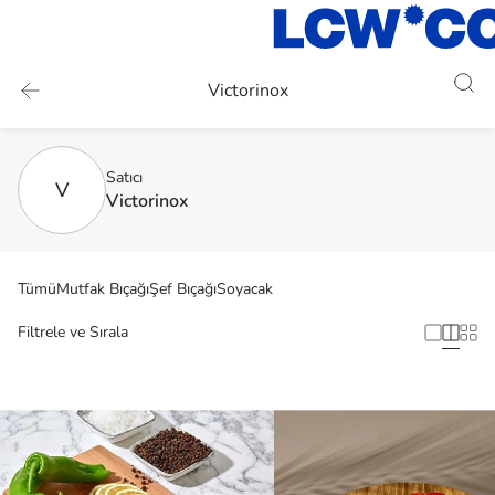
Victorinox
Satıcı
V
Victorinox
Tümü
Mutfak Bıçağı
Şef Bıçağı
Soyacak
Filtrele ve Sırala