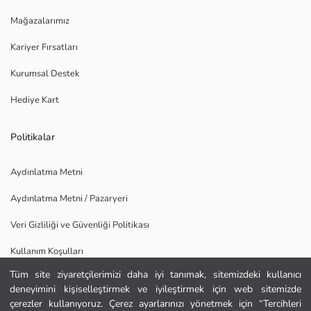
Mağazalarımız
Kariyer Fırsatları
Kurumsal Destek
Hediye Kart
Politikalar
Aydınlatma Metni
Aydınlatma Metni / Pazaryeri
Veri Gizliliği ve Güvenliği Politikası
Kullanım Koşulları
Tüm site ziyaretçilerimizi daha iyi tanımak, sitemizdeki kullanıcı
Uygulamamızı İndirin
deneyimini kişiselleştirmek ve iyileştirmek için web sitemizde
Ana Sayfa
çerezler kullanıyoruz. Çerez ayarlarınızı yönetmek için “Tercihleri