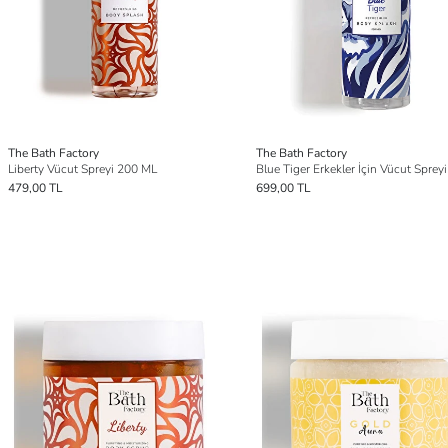
The Bath Factory
The Bath Factory
Liberty Vücut Spreyi 200 ML
479,00 TL
699,00 TL