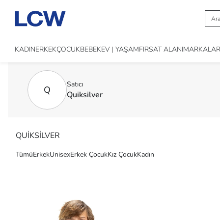
KADIN
ERKEK
ÇOCUK
BEBEK
EV | YAŞAM
FIRSAT ALANI
MARKALA
Satıcı
Q
Quiksilver
QUİKSİLVER
Tümü
Erkek
Unisex
Erkek Çocuk
Kız Çocuk
Kadın