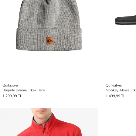
Quiksilver
Quiksilver
Brigade Beanie Erkek Bere
Monkey Abyss Erkek
1.299,99 TL
1.499,99 TL