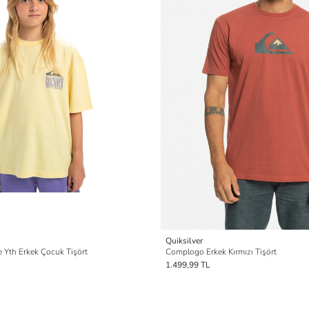
Quiksilver
 Yth Erkek Çocuk Tişört
Complogo Erkek Kırmızı Tişört
1.499,99 TL