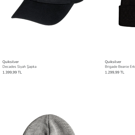
Quiksilver
Quiksilver
Decades Siyah Şapka
Brigade Beanie Erk
1.399,99 TL
1.299,99 TL