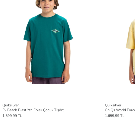
Quiksilver
Quiksilver
Ev Beach Blast Yth Erkek Çocuk Tişört
Gh Qs World Force
1.599,99 TL
1.699,99 TL