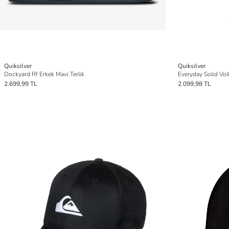
Quiksilver
Quiksilver
Dockyard Rf Erkek Mavi Terlik
Everyday Solid Vol
2.699,99 TL
2.099,98 TL