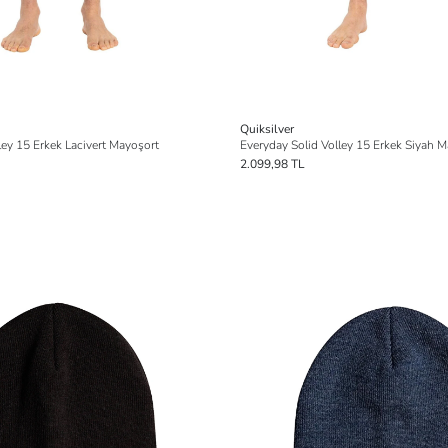
Quiksilver
ley 15 Erkek Lacivert Mayoşort
Everyday Solid Volley 15 Erkek Siyah 
2.099,98 TL