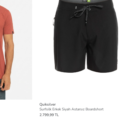
Quiksilver
Surfsilk Erkek Siyah Astarsız Boardshort
2.799,99 TL