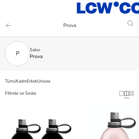
Prova
Satıcı
P
Prova
Tümü
Kadın
Erkek
Unisex
Filtrele ve Sırala