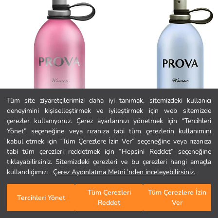
Tüm site ziyaretçilerimizi daha iyi tanımak, sitemizdeki kullanıcı
deneyimini kişiselleştirmek ve iyileştirmek için web sitemizde
Ana Sayfa
çerezler kullanıyoruz. Çerez ayarlarınızı yönetmek için “Tercihleri
Yönet” seçeneğine veya rızanıza tabi tüm çerezlerin kullanımını
kabul etmek için “Tüm Çerezlere İzin Ver” seçeneğine veya rızanıza
Kategoriler
tabi tüm çerezleri reddetmek için “Hepsini Reddet” seçeneğine
Prova
Prova
Big Crystal EDP Kadın Parfüm 120 ml
See EDP Kadın Parfüm 120 ml
tıklayabilirsiniz. Sitemizdeki çerezleri ve bu çerezleri hangi amaçla
Sepetim
1
/
92
479,00 TL
479,00 TL
kullandığımızı
Çerez Aydınlatma Metni ’nden inceleyebilirsiniz.
Tüm Çerezleri
Tüm Çerezlere İzin
Tercihleri Yönet
Reddet
Ver