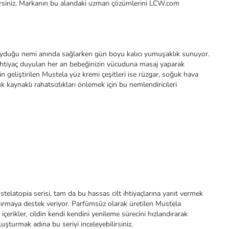
ilirsiniz. Markanın bu alandaki uzman çözümlerini LCW.com
ç duyduğu nemi anında sağlarken gün boyu kalıcı yumuşaklık sunuyor.
a ihtiyaç duyulan her an bebeğinizin vücuduna masaj yaparak
n geliştirilen Mustela yüz kremi çeşitleri ise rüzgar, soğuk hava
k kaynaklı rahatsızlıkları önlemek için bu nemlendiricileri
 stelatopia serisi, tam da bu hassas cilt ihtiyaçlarına yanıt vermek
andırmaya destek veriyor. Parfümsüz olarak üretilen Mustela
içerikler, cildin kendi kendini yenileme sürecini hızlandırarak
uşturmak adına bu seriyi inceleyebilirsiniz.