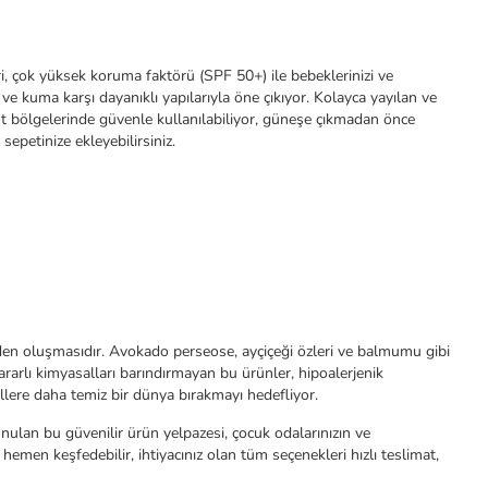
eri, çok yüksek koruma faktörü (SPF 50+) ile bebeklerinizi ve
ve kuma karşı dayanıklı yapılarıyla öne çıkıyor. Kolayca yayılan ve
t bölgelerinde güvenle kullanılabiliyor, güneşe çıkmadan önce
sepetinize ekleyebilirsiniz.
erden oluşmasıdır. Avokado perseose, ayçiçeği özleri ve balmumu gibi
zararlı kimyasalları barındırmayan bu ürünler, hipoalerjenik
llere daha temiz bir dünya bırakmayı hedefliyor.
ulan bu güvenilir ürün yelpazesi, çocuk odalarınızın ve
men keşfedebilir, ihtiyacınız olan tüm seçenekleri hızlı teslimat,