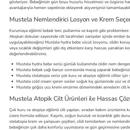
gösteriyor. Bebeğinizin gün boyu huzurlu hissetmesi ve özgürce hare
avantajlarıyla hemen sepetinize ekleyerek alışverişinizi tamamlayabili
Mustela Nemlendirici Losyon ve Krem Seçe
Kurumaya eğilimli bebek teni, pullanma ve kaşıntı gibi problemlere 
Akışkan dokuları sayesinde cilt tarafından saniyeler içinde emilen 
uygulayabileceğiniz Mustela hydra bebe vücut losyonu, cildin koruyucu
veya sıcaklık değişimleri gibi dış etkenlere karşı hassas yanakları ko
değerlendirebilirsiniz.
Mustela hydra bebe serisi günlük kullanımda cildin nem denge
Mustela bebek yağı banyo sonrasında masaj yaparak bebeğinizi 
Mustela stelatopia serisi çok kuru ve atopiye eğilimli ciltler iç
Mustela cold cream içeren seriler soğuk kış günlerinde yüz ve du
Mustela göğüs ucu kremi emzirme dönemindeki annelerin cilt ko
Mustela Atopik Cilt Ürünleri ile Hassas Çö
Çok kuru ve atopiye eğilimli cilt yapıları, sıradan bakım ürünlerine k
üzere formüle ediliyor. Kaşıntı, yoğun kuruluk ve kızarıklık gibi dur
stelatopia krem ve şampuan çeşitleri, cildi temizlerken ve nemlendirirk
bebeğinizin çok daha konforlu uyumasına ve gün geçirmesine yardımcı 