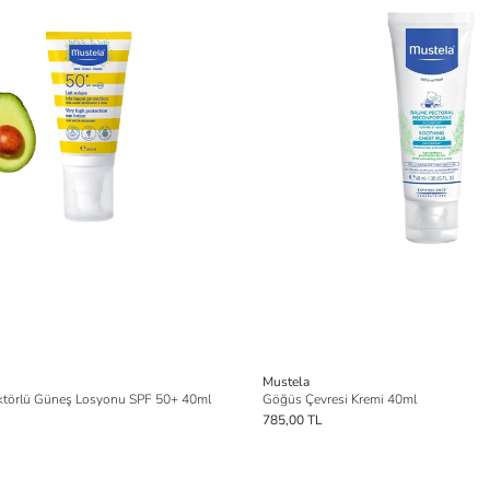
Mustela
ktörlü Güneş Losyonu SPF 50+ 40ml
Göğüs Çevresi Kremi 40ml
785,00 TL