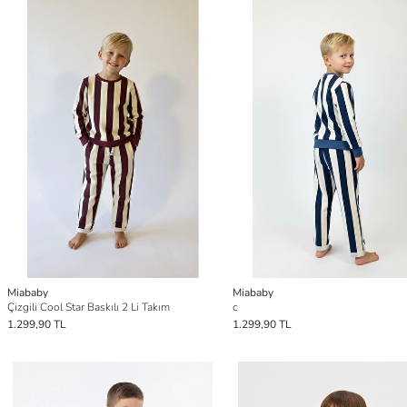
Miababy
Miababy
Çizgili Cool Star Baskılı 2 Li Takım
c
1.299,90 TL
1.299,90 TL