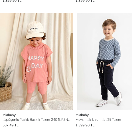
1.399,90 TL
1.399,90 TL
Miababy
Miababy
Kapüşonlu Yazlık Baskılı Takım 2404KPSNYZLYK
Mevsimlik Uzun Kol 2li Takım
507,49 TL
1.399,90 TL