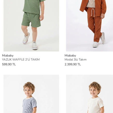
Miababy
Miababy
YAZLIK WAFFLE 2'Lİ TAKIM
Modal 3lü Takım
599,90 TL
2.399,90 TL