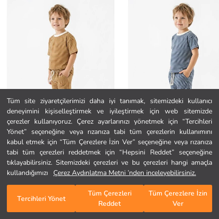
Tüm site ziyaretçilerimizi daha iyi tanımak, sitemizdeki kullanıcı
deneyimini kişiselleştirmek ve iyileştirmek için web sitemizde
Ana Sayfa
çerezler kullanıyoruz. Çerez ayarlarınızı yönetmek için “Tercihleri
Yönet” seçeneğine veya rızanıza tabi tüm çerezlerin kullanımını
kabul etmek için “Tüm Çerezlere İzin Ver” seçeneğine veya rızanıza
Kategoriler
tabi tüm çerezleri reddetmek için “Hepsini Reddet” seçeneğine
Miababy
Miababy
Çizgili Şort Tişört 2li Takım
Çizgili Şort Tişört 2li Takım
tıklayabilirsiniz. Sitemizdeki çerezleri ve bu çerezleri hangi amaçla
Sepetim
1
/
490
899,90 TL
899,90 TL
kullandığımızı
Çerez Aydınlatma Metni ’nden inceleyebilirsiniz.
Tüm Çerezleri
Tüm Çerezlere İzin
Tercihleri Yönet
Reddet
Ver