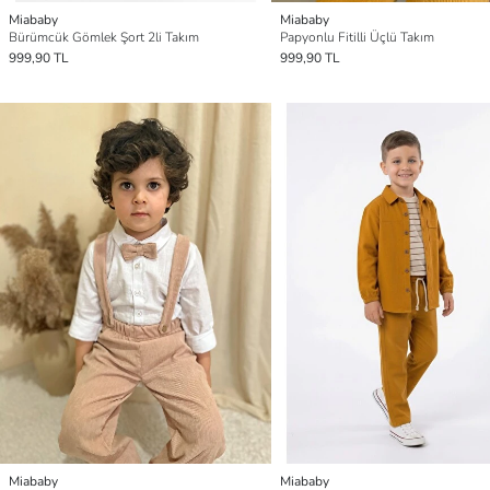
Miababy
Miababy
Bürümcük Gömlek Şort 2li Takım
Papyonlu Fitilli Üçlü Takım
999,90 TL
999,90 TL
Miababy
Miababy