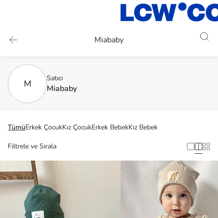
Miababy
Satıcı
M
Miababy
Tümü
Erkek Çocuk
Kız Çocuk
Erkek Bebek
Kız Bebek
Filtrele ve Sırala