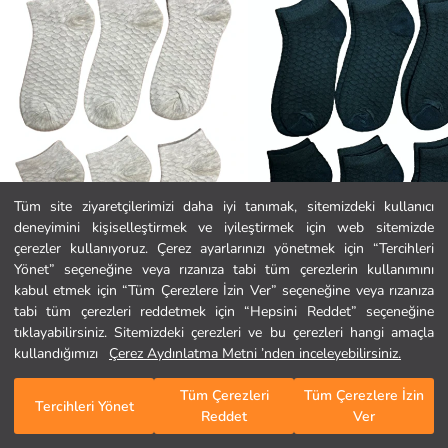
Tüm site ziyaretçilerimizi daha iyi tanımak, sitemizdeki kullanıcı
deneyimini kişiselleştirmek ve iyileştirmek için web sitemizde
Ana Sayfa
çerezler kullanıyoruz. Çerez ayarlarınızı yönetmek için “Tercihleri
Yönet” seçeneğine veya rızanıza tabi tüm çerezlerin kullanımını
kabul etmek için “Tüm Çerezlere İzin Ver” seçeneğine veya rızanıza
Kategoriler
tabi tüm çerezleri reddetmek için “Hepsini Reddet” seçeneğine
Line Smart
Line Smart
6'lı Gri Desenli Karışık Pamuklu Patik Çorap
6'lı Siyah Desenli Pamuklu Patik Ço
tıklayabilirsiniz. Sitemizdeki çerezleri ve bu çerezleri hangi amaçla
Sepetim
1
/
207
249,99 TL
249,99 TL
kullandığımızı
Çerez Aydınlatma Metni ’nden inceleyebilirsiniz.
Tüm Çerezleri
Tüm Çerezlere İzin
Tercihleri Yönet
Reddet
Ver