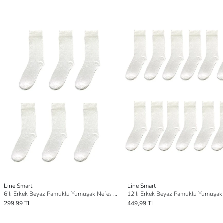
Line Smart
Line Smart
6'lı Erkek Beyaz Pamuklu Yumuşak Nefes Alabilen Dayanıklı Soket Çorap
299,99 TL
449,99 TL