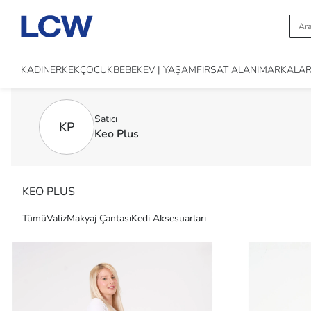
KADIN
ERKEK
ÇOCUK
BEBEK
EV | YAŞAM
FIRSAT ALANI
MARKALA
Satıcı
KP
Keo Plus
KEO PLUS
Tümü
Valiz
Makyaj Çantası
Kedi Aksesuarları