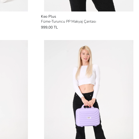
Keo Plus
Füme-Turuncu PP Makyaj Çantası
999,00 TL