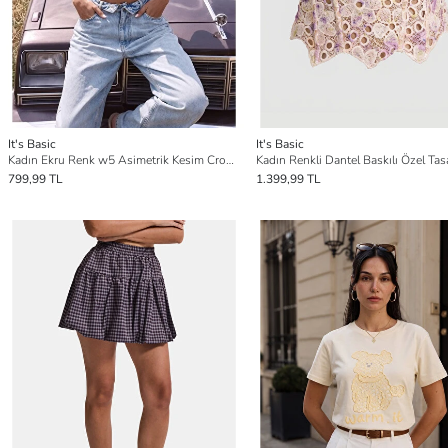
It's Basic
It's Basic
Kadın Ekru Renk w5 Asimetrik Kesim Crop Fit Tasarım Body
799,99 TL
1.399,99 TL