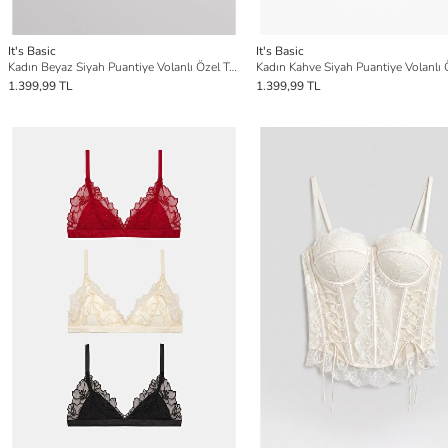
It's Basic
It's Basic
Kadın Beyaz Siyah Puantiye Volanlı Özel Tasarım Straplez Büstiyer
1.399,99 TL
1.399,99 TL