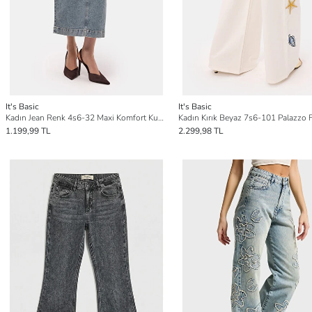
It's Basic
It's Basic
Kadın Jean Renk 4s6-32 Maxi Komfort Kumaş Arkadan Yırtmaçlı Denim Etek
1.199,99 TL
2.299,98 TL