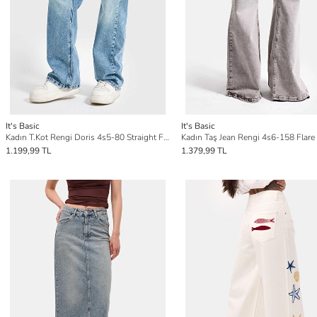
It's Basic
It's Basic
Kadın T.Kot Rengi Doris 4s5-80 Straight Fit Yüksek Bel %100 Pamuk İç Boy 80cm Denim Jean
1.199,99 TL
1.379,99 TL