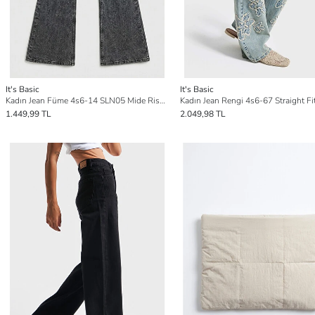
It's Basic
It's Basic
Kadın Jean Füme 4s6-14 SLN05 Mide Rise Flare Fit Süper Esnek Kumaş İç Boy 83cm Denim Jean
1.449,99 TL
2.049,98 TL