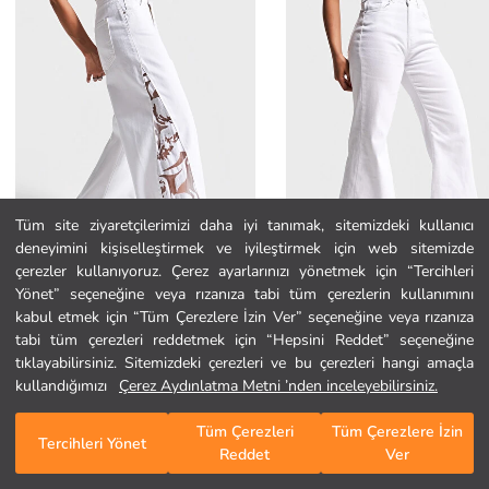
Tüm site ziyaretçilerimizi daha iyi tanımak, sitemizdeki kullanıcı
deneyimini kişiselleştirmek ve iyileştirmek için web sitemizde
Ana Sayfa
çerezler kullanıyoruz. Çerez ayarlarınızı yönetmek için “Tercihleri
Yönet” seçeneğine veya rızanıza tabi tüm çerezlerin kullanımını
kabul etmek için “Tüm Çerezlere İzin Ver” seçeneğine veya rızanıza
Kategoriler
tabi tüm çerezleri reddetmek için “Hepsini Reddet” seçeneğine
It's Basic
It's Basic
Kadın Beyaz renk 5s5-2 Wide Leg Fit Tül Dantel Detaylı %100 Pamuk Tasarım Denim Jean
tıklayabilirsiniz. Sitemizdeki çerezleri ve bu çerezleri hangi amaçla
Sepetim
1
/
941
1.649,99 TL
1.299,99 TL
kullandığımızı
Çerez Aydınlatma Metni ’nden inceleyebilirsiniz.
Tüm Çerezleri
Tüm Çerezlere İzin
Tercihleri Yönet
Reddet
Ver