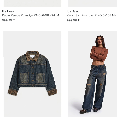
It's Basic
It's Basic
Kadın Pembe Puantiye P1-6s6-98 Midi Mom Şort
999,99 TL
999,99 TL