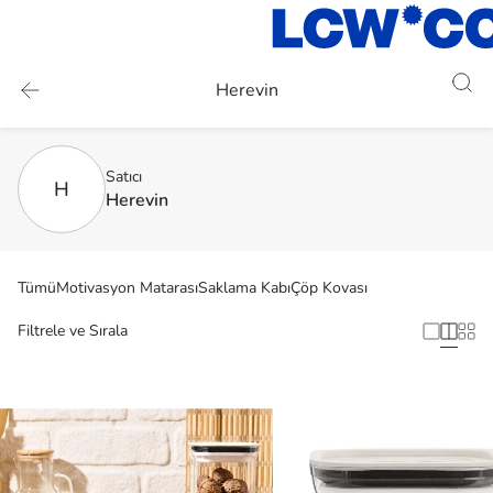
Herevin
Satıcı
H
Herevin
Tümü
Motivasyon Matarası
Saklama Kabı
Çöp Kovası
Filtrele ve Sırala