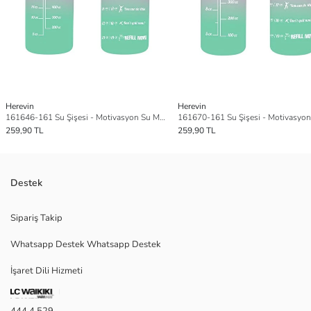
Herevin
Herevin
161646-161 Su Şişesi - Motivasyon Su Matarası - Plastik Renkli Suluk Pembe 1lt
259,90 TL
259,90 TL
Destek
Sipariş Takip
Whatsapp Destek Whatsapp Destek
İşaret Dili Hizmeti
444 4 529