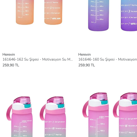
Herevin
Herevin
161646-162 Su Şişesi - Motivasyon Su Matarası - Suluk Yavruağzı
259,90 TL
259,90 TL