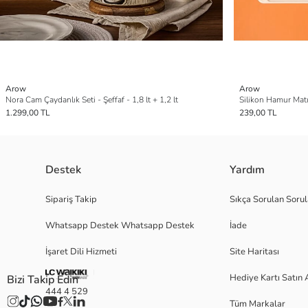
Arow
Arow
Nora Cam Çaydanlık Seti - Şeffaf - 1,8 lt + 1,2 lt
Silikon Hamur Matı
1.299,00 TL
239,00 TL
Destek
Yardım
Sipariş Takip
Sıkça Sorulan Sorul
Whatsapp Destek Whatsapp Destek
İade
İşaret Dili Hizmeti
Site Haritası
Hediye Kartı Satın 
Bizi Takip Edin
444 4 529
Tüm Markalar