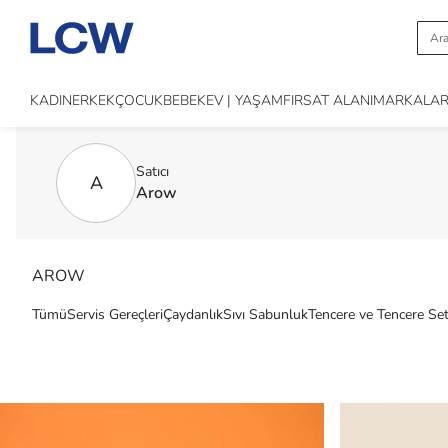
KADIN
ERKEK
ÇOCUK
BEBEK
EV | YAŞAM
FIRSAT ALANI
MARKALA
Satıcı
A
Arow
AROW
Tümü
Servis Gereçleri
Çaydanlık
Sıvı Sabunluk
Tencere ve Tencere Set