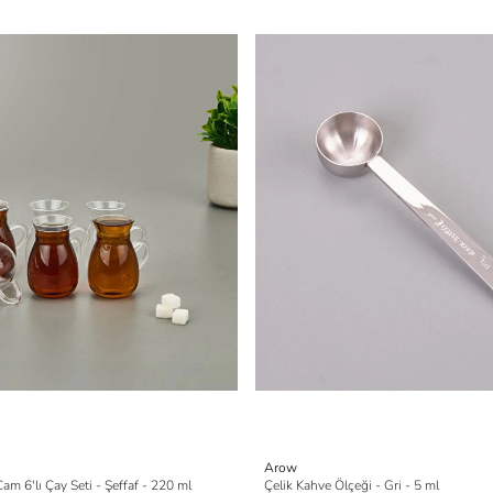
Arow
am 6'lı Çay Seti - Şeffaf - 220 ml
Çelik Kahve Ölçeği - Gri - 5 ml