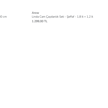
Arow
x30 cm
Linda Cam Çaydanlık Seti - Şeffaf - 1,8 lt + 1,2 lt
1.299,00 TL