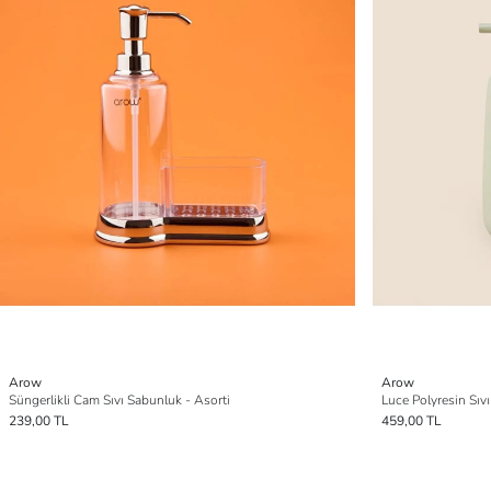
Arow
Arow
Süngerlikli Cam Sıvı Sabunluk - Asorti
Luce Polyresin Sıv
239,00 TL
459,00 TL