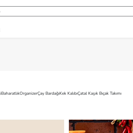
R
i
Baharatlık
Organizer
Çay Bardağı
Kek Kalıbı
Çatal Kaşık Bıçak Takımı