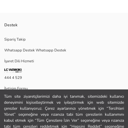
Destek
Lilo & Stitch lisanslı çoklu paket toka seti, figür detaylı ve dokulu
Sipariş Takip
görünümlü elastik saç lastiklerinden oluşur.
Whatsapp Destek Whatsapp Destek
İşaret Dili Hizmeti
Ana Kumaş:
Ana Malzeme:
Menşei:
444 4 529
Satıcı:
Marka:
İletişim Formu
Cinsiyet:
Desen:
Tüm site ziyaretçilerimizi daha iyi tanımak, sitemizdeki kullanıcı
444 4 529
Lisans:
deneyimini kişiselleştirmek ve iyileştirmek için web sitemizde
Paket İçeriği:
çerezler kullanıyoruz. Çerez ayarlarınızı yönetmek için “Tercihleri
Parça Sayısı:
Yönet” seçeneğine veya rızanıza tabi tüm çerezlerin kullanımını
Yardım
kabul etmek için “Tüm Çerezlere İzin Ver” seçeneğine veya rızanıza
tabi tüm çerezleri reddetmek için “Hepsini Reddet” seçeneğine