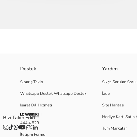
Destek
Yardım
Leopar desenli kadın plaj çantası, halat askılara sahiptir ve alt kısmı jüt 
Sipariş Takip
Sıkça Sorulan Sorul
Whatsapp Destek Whatsapp Destek
İade
2.Kumaş:
İşaret Dili Hizmeti
Site Haritası
Ana Kumaş:
Kaplama:
Hediye Kartı Satın 
Bizi Takip Edin
Menşei:
444 4 529
Satıcı:
Tüm Markalar
Marka:
İletişim Formu
Cinsiyet: