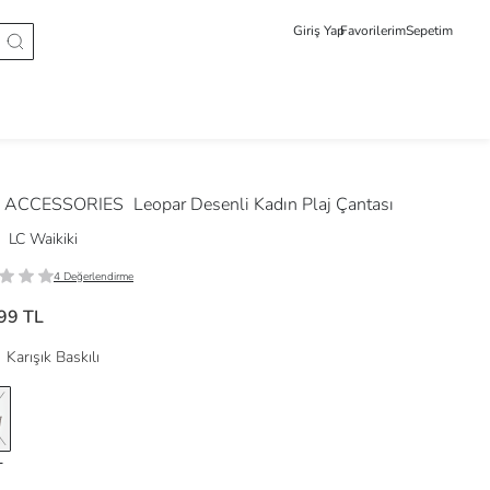
Giriş Yap
Favorilerim
Sepetim
 ACCESSORIES
Leopar Desenli Kadın Plaj Çantası
LC Waikiki
4 Değerlendirme
99 TL
Karışık Baskılı