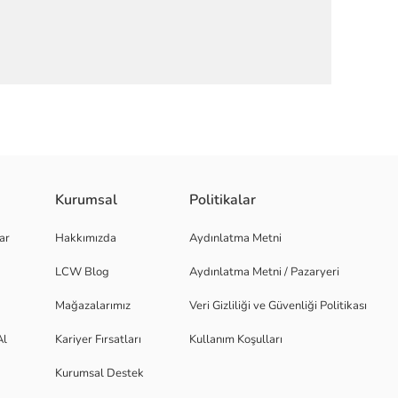
Kurumsal
Politikalar
kumaş detaylıdır. Tek ana bölmelidir.
ar
Hakkımızda
Aydınlatma Metni
LCW Blog
Aydınlatma Metni / Pazaryeri
Mağazalarımız
Veri Gizliliği ve Güvenliği Politikası
Al
Kariyer Fırsatları
Kullanım Koşulları
Kurumsal Destek