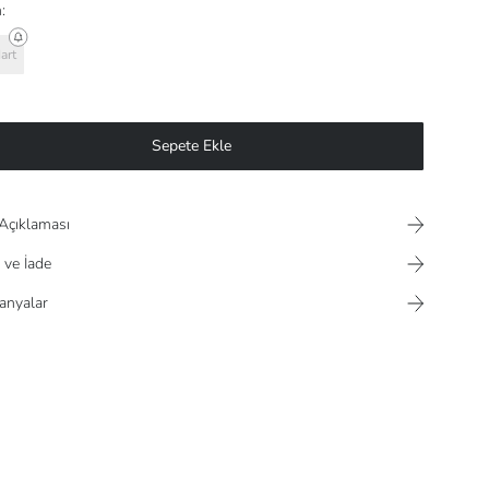
:
art
Sepete Ekle
Açıklaması
 ve İade
nyalar