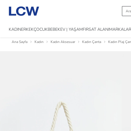
KADIN
ERKEK
ÇOCUK
BEBEK
EV | YAŞAM
FIRSAT ALANI
MARKALA
Ana Sayfa
Kadın
Kadın Aksesuar
Kadın Çanta
Kadın Plaj Çan