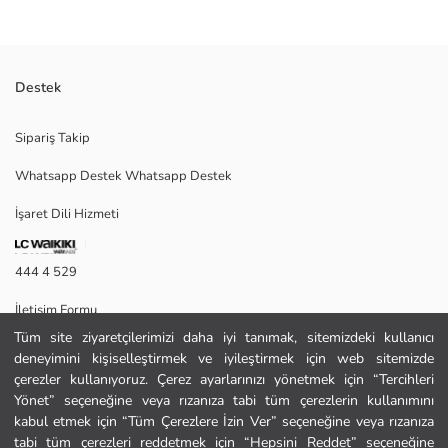
Destek
Kuromi lisanslı aksesuar seti, üzerinde karakter figürü bulunan tül
Sipariş Takip
detaylı bir taç ve kalp şeklinde, taşlı bir asadan oluşur.
Whatsapp Destek Whatsapp Destek
İşaret Dili Hizmeti
2.Kumaş:
Ana Kumaş:
Ana Malzeme:
444 4 529
Menşei:
Satıcı:
İletişim Formu
Marka:
Cinsiyet:
Tüm site ziyaretçilerimizi daha iyi tanımak, sitemizdeki kullanıcı
444 4 529
Desen:
deneyimini kişiselleştirmek ve iyileştirmek için web sitemizde
Lisans:
çerezler kullanıyoruz. Çerez ayarlarınızı yönetmek için “Tercihleri
Paket İçeriği:
Yönet” seçeneğine veya rızanıza tabi tüm çerezlerin kullanımını
Yardım
Parça Sayısı:
kabul etmek için “Tüm Çerezlere İzin Ver” seçeneğine veya rızanıza
tabi tüm çerezleri reddetmek için “Hepsini Reddet” seçeneğine