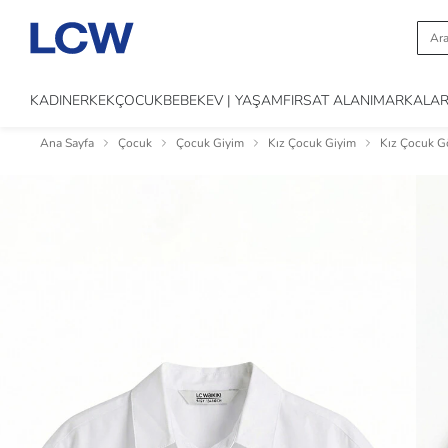
KADIN
ERKEK
ÇOCUK
BEBEK
EV | YAŞAM
FIRSAT ALANI
MARKALA
Ana Sayfa
Çocuk
Çocuk Giyim
Kız Çocuk Giyim
Kız Çocuk 