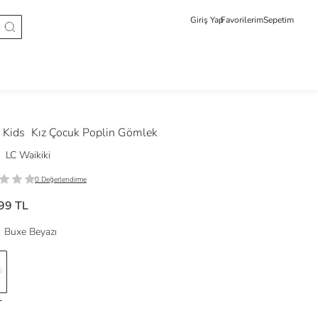
Giriş Yap
Favorilerim
Sepetim
 Kids
Kız Çocuk Poplin Gömlek
LC Waikiki
0 Değerlendirme
99 TL
Buxe Beyazı