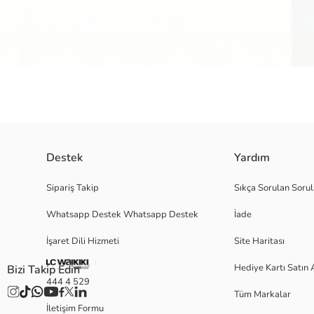
Destek
Yardım
Pamuklu poplin kumaştan üretilen kız çocuk gömlek, kısa kollu ve önden
Sipariş Takip
Sıkça Sorulan Sorul
Whatsapp Destek Whatsapp Destek
İade
Ana Kumaş:
İşaret Dili Hizmeti
Site Haritası
Menşei:
Satıcı:
Hediye Kartı Satın 
Bizi Takip Edin
Marka:
444 4 529
Cinsiyet:
Tüm Markalar
Kalıp:
İletişim Formu
Kumaş: