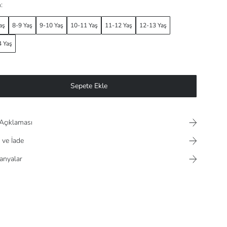
:
aş
8-9 Yaş
9-10 Yaş
10-11 Yaş
11-12 Yaş
12-13 Yaş
 Yaş
Sepete Ekle
Açıklaması
 ve İade
nyalar