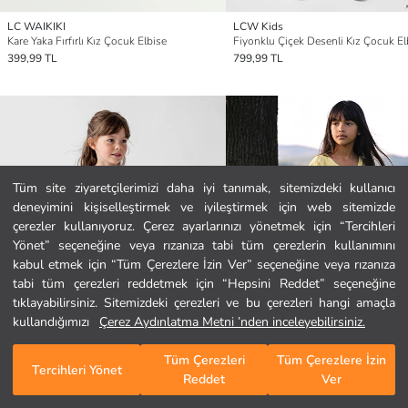
LC WAIKIKI
LCW Kids
Kare Yaka Fırfırlı Kız Çocuk Elbise
Fiyonklu Çiçek Desenli Kız Çocuk El
399,99 TL
799,99 TL
Tüm site ziyaretçilerimizi daha iyi tanımak, sitemizdeki kullanıcı
deneyimini kişiselleştirmek ve iyileştirmek için web sitemizde
Ana Sayfa
çerezler kullanıyoruz. Çerez ayarlarınızı yönetmek için “Tercihleri
Yönet” seçeneğine veya rızanıza tabi tüm çerezlerin kullanımını
kabul etmek için “Tüm Çerezlere İzin Ver” seçeneğine veya rızanıza
Kategoriler
tabi tüm çerezleri reddetmek için “Hepsini Reddet” seçeneğine
tıklayabilirsiniz. Sitemizdeki çerezleri ve bu çerezleri hangi amaçla
Sepetim
1
/
1868
kullandığımızı
Çerez Aydınlatma Metni ’nden inceleyebilirsiniz.
Tüm Çerezleri
Tüm Çerezlere İzin
Tercihleri Yönet
Reddet
Ver