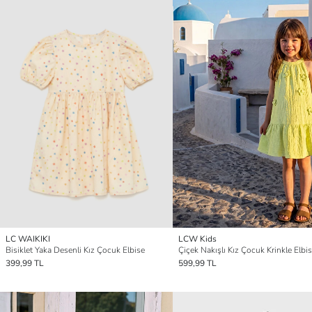
LC WAIKIKI
LCW Kids
Bisiklet Yaka Desenli Kız Çocuk Elbise
Çiçek Nakışlı Kız Çocuk Krinkle Elbi
399,99 TL
599,99 TL