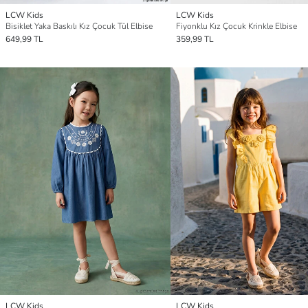
LCW Kids
LCW Kids
Bisiklet Yaka Baskılı Kız Çocuk Tül Elbise
Fiyonklu Kız Çocuk Krinkle Elbise
649,99 TL
359,99 TL
LCW Kids
LCW Kids