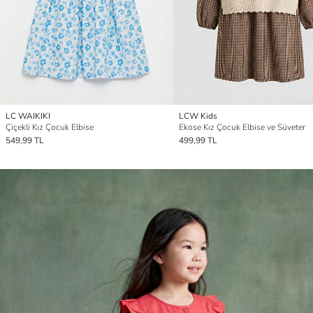
LC WAIKIKI
LCW Kids
Çiçekli Kız Çocuk Elbise
Ekose Kız Çocuk Elbise ve Süveter
549,99 TL
499,99 TL