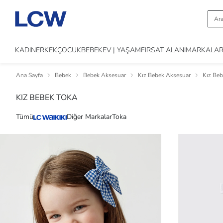
KADIN
ERKEK
ÇOCUK
BEBEK
EV | YAŞAM
FIRSAT ALANI
MARKALA
Ana Sayfa
Bebek
Bebek Aksesuar
Kız Bebek Aksesuar
Kız Beb
KIZ BEBEK TOKA
Tümü
Diğer Markalar
Toka