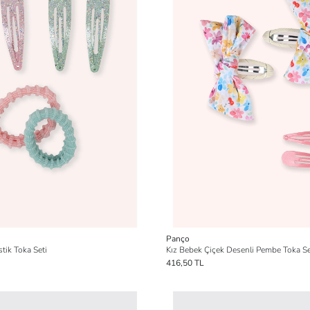
Panço
stik Toka Seti
Kız Bebek Çiçek Desenli Pembe Toka Se
416,50 TL