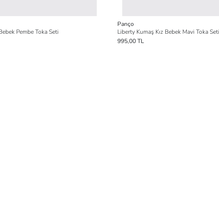
Panço
 Bebek Pembe Toka Seti
Liberty Kumaş Kız Bebek Mavi Toka Set
995,00 TL