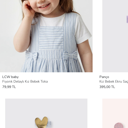
LCW baby
Panço
Fiyonk Detaylı Kız Bebek Toka
Kız Bebek Ekru Sa
79,99 TL
395,00 TL