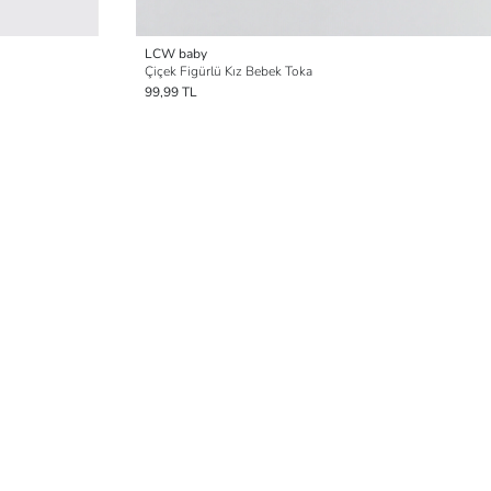
LCW baby
i
Çiçek Figürlü Kız Bebek Toka
99,99 TL