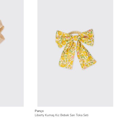
Panço
Liberty Kumaş Kız Bebek Sarı Toka Seti