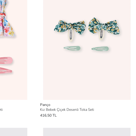
Panço
ti
Kız Bebek Çiçek Desenli Toka Seti
416,50 TL