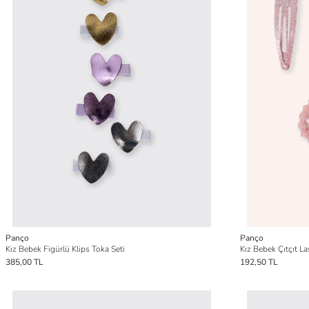
Panço
Panço
Kız Bebek Figürlü Klips Toka Seti
Kız Bebek Çıtçıt La
385,00 TL
192,50 TL