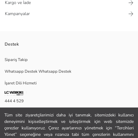
Kargo ve İade
Kampanyalar
Destek
Kapitone kumaş. Nervürlü bel ve manşetler. Fonksiyonel kordon. %80
Sipariş Takip
pamuk, %20 polyesterdir. İthaldir. Makinede yıkanabilir.
Whatsapp Destek Whatsapp Destek
İşaret Dili Hizmeti
Satıcı:
Marka:
Cinsiyet:
444 4 529
Desen:
Paça Fiti:
İletişim Formu
Bel Fiti:
Tüm site ziyaretçilerimizi daha iyi tanımak, sitemizdeki kullanıcı
Malzeme:
deneyimini kişiselleştirmek ve iyileştirmek için web sitemizde
444 4 529
çerezler kullanıyoruz. Çerez ayarlarınızı yönetmek için “Tercihleri
Yönet” seçeneğine veya rızanıza tabi tüm çerezlerin kullanımını