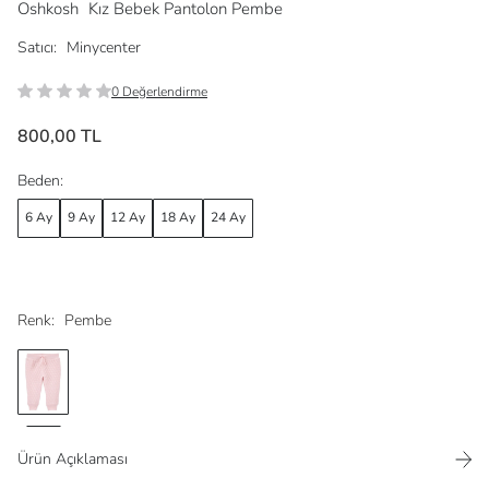
Oshkosh
Kız Bebek Pantolon Pembe
Satıcı:
Minycenter
0 Değerlendirme
800,00 TL
Beden:
6 Ay
9 Ay
12 Ay
18 Ay
24 Ay
Renk:
Pembe
Ürün Açıklaması