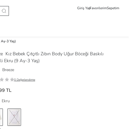
Giriş Yap
Favorilerim
Sepetim
9 Ay-3 Yaş)
ze
Kız Bebek Çıtçıtlı Zıbın Body Uğur Böceği Baskılı
li Ekru (9 Ay-3 Yaş)
Breeze
0 Değerlendirme
99 TL
Ekru