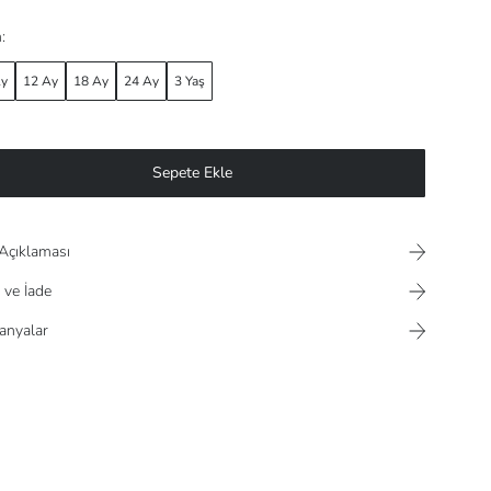
:
Ay
12 Ay
18 Ay
24 Ay
3 Yaş
Sepete Ekle
Açıklaması
 ve İade
nyalar