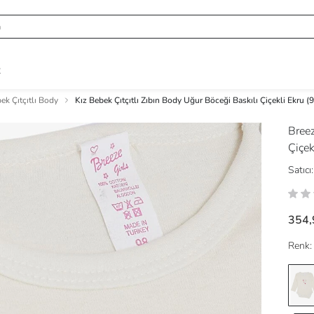
R
ek Çıtçıtlı Body
Kız Bebek Çıtçıtlı Zıbın Body Uğur Böceği Baskılı Çiçekli Ekru (
Bree
Çiçek
Satıcı:
354,
Renk: