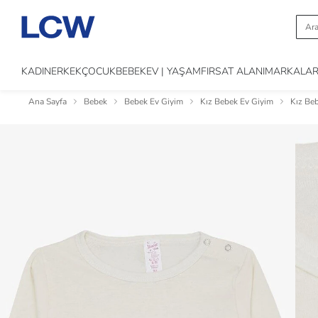
KADIN
ERKEK
ÇOCUK
BEBEK
EV | YAŞAM
FIRSAT ALANI
MARKALA
Ana Sayfa
Bebek
Bebek Ev Giyim
Kız Bebek Ev Giyim
Kız Beb