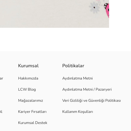
Kurumsal
Politikalar
Tipi ÖrmeKumaş Türü PenyeMateryal PamukluPamuk Pamuk 100Ürün Özellik
ar
Hakkımızda
Aydınlatma Metni
arası 1 cm fark bulunmaktadır Mevsim 4 MevsimYıkama Derecesi 40 Der
.LTD.ŞTİ. Kep Adresi : ozriga@hs01.kep.tr
LCW Blog
Aydınlatma Metni / Pazaryeri
Mağazalarımız
Veri Gizliliği ve Güvenliği Politikası
Al
Kariyer Fırsatları
Kullanım Koşulları
Kurumsal Destek