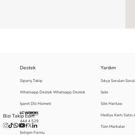
Destek
Yardım
Cinsiyet Kız BebekDesen BaskılıKol Tipi UzunYaka Bisiklet YakaKumaş 
Sipariş Takip
Sıkça Sorulan Sorul
Sayısı 1 ParçaNumune Bedeni 3 YaşÖlçü En 24 cm Boy 44 cm Bedenler 
StandartMenşei Ülke : Türkiye Üretici : ÖZ-RİGA TEKSTİL SANAYİ VE TİC
Whatsapp Destek Whatsapp Destek
İade
İşaret Dili Hizmeti
Site Haritası
Satıcı:
Hediye Kartı Satın 
Bizi Takip Edin
Marka:
444 4 529
Cinsiyet:
Tüm Markalar
İletişim Formu