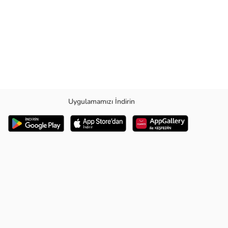
Uygulamamızı İndirin
leri Çıtçıtlı BaskılıKapama Şekli Çıt ÇıtYaş Grubu Bebek ÇocukParça
eceKalıp RegularStil Casual GünlükÜrün Sezonu 2024 3Boy Ölçü