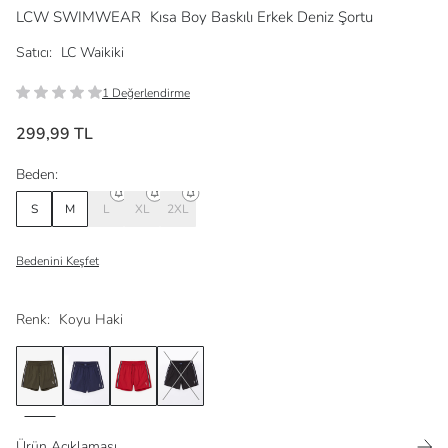
LCW SWIMWEAR
Kısa Boy Baskılı Erkek Deniz Şortu
Satıcı:
LC Waikiki
1 Değerlendirme
299,99 TL
Beden:
S
M
L
XL
2XL
Bedenini Keşfet
Renk:
Koyu Haki
Ürün Açıklaması