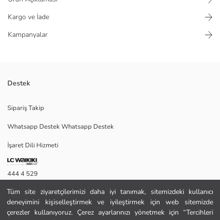
Kargo ve İade
Kampanyalar
Destek
Beli lastikli ve ayarlanabilir bağcıklı erkek yüzme şortu, yanları şerit
Sipariş Takip
detaylı olup paçasında yazı baskısı bulunur.
Whatsapp Destek Whatsapp Destek
İşaret Dili Hizmeti
M
444 4 529
Tüm site ziyaretçilerimizi daha iyi tanımak, sitemizdeki kullanıcı
İletişim Formu
Ana Kumaş:
deneyimini kişiselleştirmek ve iyileştirmek için web sitemizde
Astar:
444 4 529
çerezler kullanıyoruz. Çerez ayarlarınızı yönetmek için “Tercihleri
Menşei: