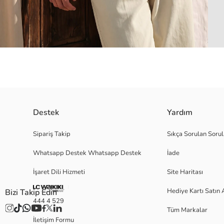
Destek
Yardım
Resort yakalı ve kısa kollu erkek çocuk gömlek, kendinden desenli keten
Sipariş Takip
Sıkça Sorulan Sorul
Whatsapp Destek Whatsapp Destek
İade
Ana Kumaş:
İşaret Dili Hizmeti
Site Haritası
Menşei:
Satıcı:
Hediye Kartı Satın 
Bizi Takip Edin
Marka:
444 4 529
Cinsiyet:
Tüm Markalar
Kalıp:
İletişim Formu
Kumaş: