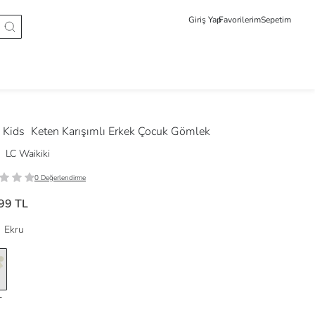
Giriş Yap
Favorilerim
Sepetim
 Kids
Keten Karışımlı Erkek Çocuk Gömlek
LC Waikiki
0 Değerlendirme
99 TL
Ekru