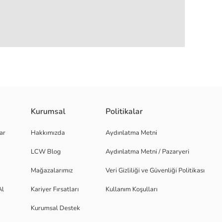
Kurumsal
Politikalar
 karışımlı kumaştan üretilmiştir ve önden düğme kapamalıdır.
ar
Hakkımızda
Aydınlatma Metni
LCW Blog
Aydınlatma Metni / Pazaryeri
Mağazalarımız
Veri Gizliliği ve Güvenliği Politikası
Al
Kariyer Fırsatları
Kullanım Koşulları
Kurumsal Destek