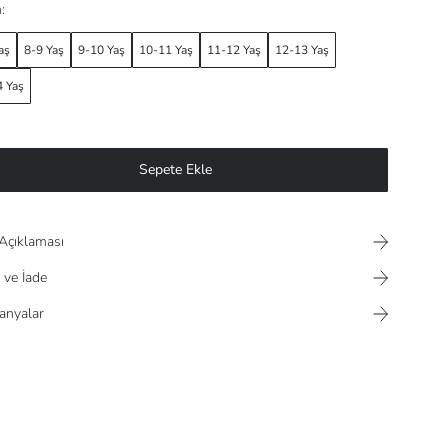
:
aş
8-9 Yaş
9-10 Yaş
10-11 Yaş
11-12 Yaş
12-13 Yaş
 Yaş
Sepete Ekle
Açıklaması
 ve İade
nyalar