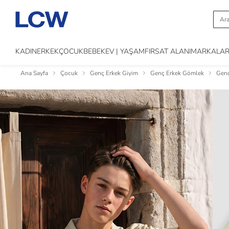
KADIN
ERKEK
ÇOCUK
BEBEK
EV | YAŞAM
FIRSAT ALANI
MARKALA
Ana Sayfa
Çocuk
Genç Erkek Giyim
Genç Erkek Gömlek
Genç