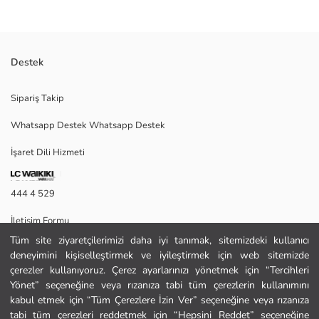
Destek
Beş parçadan oluşan fosforlu kalem seti, kelebek figürlüdür. Her bir
Sipariş Takip
kalem kapaklı tasarıma sahiptir.
Bu üründe renk seçimi yapılmamaktadır, tekli ürün gönderilecektir.
Whatsapp Destek Whatsapp Destek
İşaret Dili Hizmeti
Menşei:
Satıcı:
444 4 529
Marka:
Cinsiyet:
İletişim Formu
Paket İçeriği:
Parça Sayısı:
Tüm site ziyaretçilerimizi daha iyi tanımak, sitemizdeki kullanıcı
444 4 529
Koleksiyon:
deneyimini kişiselleştirmek ve iyileştirmek için web sitemizde
çerezler kullanıyoruz. Çerez ayarlarınızı yönetmek için “Tercihleri
Yönet” seçeneğine veya rızanıza tabi tüm çerezlerin kullanımını
Yardım
kabul etmek için “Tüm Çerezlere İzin Ver” seçeneğine veya rızanıza
tabi tüm çerezleri reddetmek için “Hepsini Reddet” seçeneğine